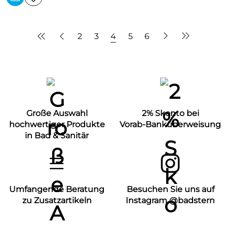
2
3
4
5
6
Große Auswahl
2% Skonto bei
hochwertiger Produkte
Vorab-Banküberweisung
in Bad & Sanitär
Umfangende Beratung
Besuchen Sie uns auf
zu Zusatzartikeln
Instagram @badstern