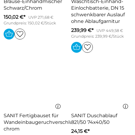
Brause-Einhandmischer
Waschtisch-Einhand-
Schwarz/Chrom
Einlochbatterie, DN 15
schwenkbarer Auslauf
150,02 €*
UVP 271,68 €
ohne Ablaufgarnitur
Grundpreis: 150,02 €/Stück
239,99 €*
UVP 449,58 €
Grundpreis: 239,99 €/Stück
SANIT Fertigbauset für
SANIT Duschablauf
Wandeinbaugeruchverschluss
821/50 74x40/50
chrom
24,15 €*