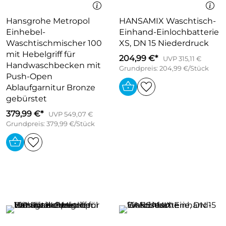
Hansgrohe Metropol
HANSAMIX Waschtisch-
Einhebel-
Einhand-Einlochbatterie
Waschtischmischer 100
XS, DN 15 Niederdruck
mit Hebelgriff für
204,99 €*
UVP 315,11 €
Handwaschbecken mit
Grundpreis: 204,99 €/Stück
Push-Open
Ablaufgarnitur Bronze
gebürstet
379,99 €*
UVP 549,07 €
Grundpreis: 379,99 €/Stück