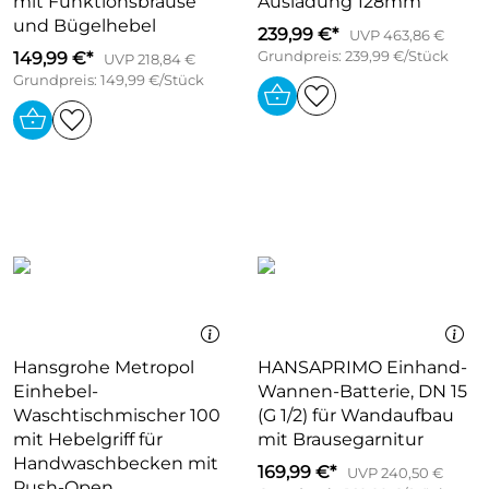
mit Funktionsbrause
Ausladung 128mm
und Bügelhebel
239,99 €*
UVP 463,86 €
149,99 €*
Grundpreis: 239,99 €/Stück
UVP 218,84 €
Grundpreis: 149,99 €/Stück
Hansgrohe Metropol
HANSAPRIMO Einhand-
Einhebel-
Wannen-Batterie, DN 15
Waschtischmischer 100
(G 1/2) für Wandaufbau
mit Hebelgriff für
mit Brausegarnitur
Handwaschbecken mit
169,99 €*
UVP 240,50 €
Push-Open