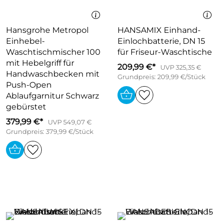
Hansgrohe Metropol
HANSAMIX Einhand-
Einhebel-
Einlochbatterie, DN 15
Waschtischmischer 100
für Friseur-Waschtische
mit Hebelgriff für
209,99 €*
UVP 325,35 €
Handwaschbecken mit
Grundpreis: 209,99 €/Stück
Push-Open
Ablaufgarnitur Schwarz
gebürstet
379,99 €*
UVP 549,07 €
Grundpreis: 379,99 €/Stück