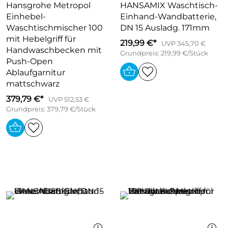
Hansgrohe Metropol
HANSAMIX Waschtisch-
Einhebel-
Einhand-Wandbatterie,
Waschtischmischer 100
DN 15 Ausladg. 171mm
mit Hebelgriff für
219,99 €*
UVP 345,70 €
Handwaschbecken mit
Grundpreis: 219,99 €/Stück
Push-Open
Ablaufgarnitur
mattschwarz
379,79 €*
UVP 512,53 €
Grundpreis: 379,79 €/Stück