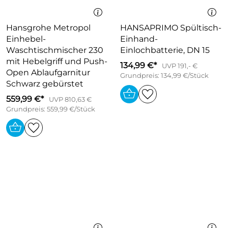
Hansgrohe Metropol
HANSAPRIMO Spültisch-
Einhebel-
Einhand-
Waschtischmischer 230
Einlochbatterie, DN 15
mit Hebelgriff und Push-
134,99 €*
UVP 191,- €
Open Ablaufgarnitur
Grundpreis: 134,99 €/Stück
Schwarz gebürstet
559,99 €*
UVP 810,63 €
Grundpreis: 559,99 €/Stück