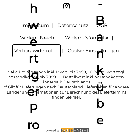
Wirkung für die Zukunft widerrufen, indem ich den Link
"Abmelden" am Ende des Newsletters anklicke oder die
Option Newsletter im Mitgliederbereich deaktiviere. Die
Datenschutzerklärung
habe ich zur Kenntnis genommen.
Impressum
Datenschutz
AGB
Widerrufsrecht
Widerrufsformular
Vertrag widerrufen
Cookie Einstellungen
* Alle Preisangaben inkl. MwSt., bis 3.999,- € Bestellwert zzgl.
Versandkosten
, ab 3.999,- € Bestellwert inkl.
Versandkosten
innerhalb Deutschlands
** Gilt für Lieferungen nach Deutschland. Lieferzeiten für andere
Länder und Informationen zur Berechnung des Liefertermins
finden Sie
hier
.