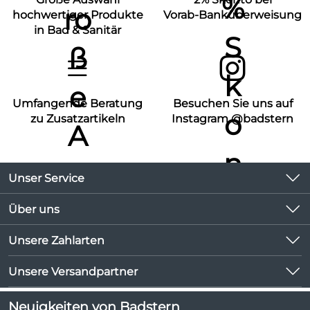
hochwertiger Produkte
Vorab-Banküberweisung
in Bad & Sanitär
Umfangende Beratung
Besuchen Sie uns auf
zu Zusatzartikeln
Instagram @badstern
Unser Service
Kontakt
Über uns
Kundeninformationen
Unsere Bestseller
Unsere Zahlarten
Newsletter
Marken
Lieferbedingungen
Unsere Versandpartner
Neu
Kundenlogin
Angebote
Neuigkeiten von Badstern