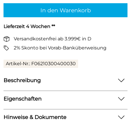
In den Warenkorb
Lieferzeit 4 Wochen **
Versandkostenfrei ab 3.999€ in D
2% Skonto bei Vorab-Banküberweisung
Artikel-Nr.:
F06210300400030
Beschreibung
Modernisieren soll das Wohnen angenehmer
machen. Deshalb bietet Purmo durchdachte
Eigenschaften
Lösungen, die speziell für die Anforderungen einer
Heizkörper
Modernisierung entwickelt wurden.
Hinweise & Dokumente
Anschluss:
4x G½”,ISO 228,seitlich
Das beste Beispiel dafür sind unsere Compact
Modernisierungsheizkörper. Sie reagieren schneller