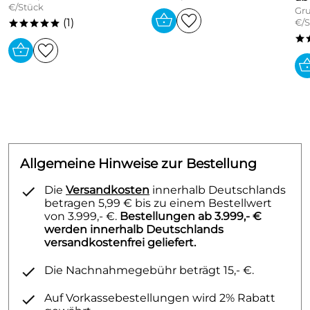
€/Stück
Gru
Seitenverkleidungen,incl.
Schrauben und
D
übeln
(1)
€/S
*****
Blechqualität:
FeP0 1 nach EN 10130; Blechnenndicke 1,25
*
mm,Toleranzen nach EN 10131
Allgemeine Hinweise zur Bestellung
Die
Versandkosten
innerhalb Deutschlands
betragen 5,99 € bis zu einem Bestellwert
von 3.999,- €.
Bestellungen ab 3.999,- €
werden innerhalb Deutschlands
versandkostenfrei geliefert.
Die Nachnahmegebühr beträgt 15,- €.
Auf Vorkassebestellungen wird 2% Rabatt