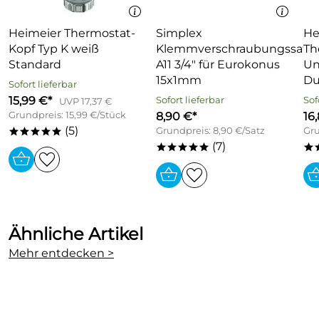
Einbrennlackierung, Lackierung entsprechend
ung:
DIN 55 900
Heimeier Thermostat-
Simplex
He
Betriebsdruck: 5bar, max. 110°C
Kopf Typ K weiß
Klemmverschraubungssatz
Th
Auf Anfrage 8bar Betreibsdruck möglich
Standard
A11 3/4" für Eurokonus
Un
Lieferung inklusive Blind- und Entlüftungsstopfen
15x1mm
Du
Sofort lieferbar
Bautiefe: 93mm
15,99 €*
Sofort lieferbar
Sof
UVP 17,37 €
Grundpreis: 15,99 €/Stück
8,90 €*
16
mit rückseitig aufgeschweißten Laschen
(5)
Grundpreis: 8,90 €/Satz
Gru
*****
Bauhöhe: 646mm (9 Elemente)
(7)
*****
*
Nabenabstand 606mm
Kompaktheizkörper (Austauschheizkörper)
geprüft nach EN 442
Ähnliche Artikel
Mehr entdecken >