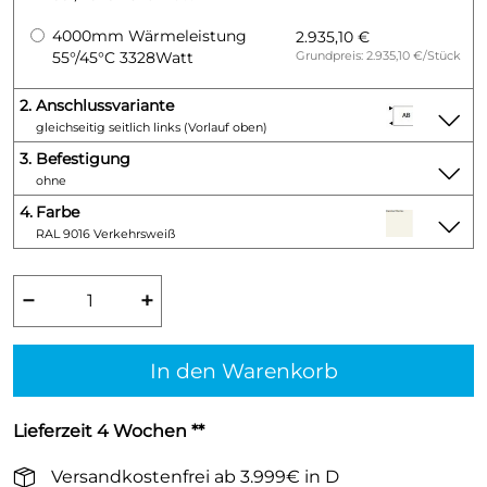
4000mm Wärmeleistung
2.935,10 €
55°/45°C 3328Watt
Grundpreis: 2.935,10 €/Stück
2.
Anschlussvariante
gleichseitig seitlich links (Vorlauf oben)
3.
Befestigung
ohne
4.
Farbe
RAL 9016 Verkehrsweiß
−
+
In den Warenkorb
Lieferzeit 4 Wochen **
Versandkostenfrei ab 3.999€ in D