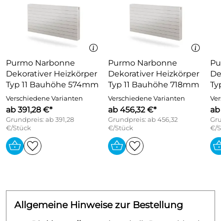
Purmo Narbonne
Purmo Narbonne
Pu
Dekorativer Heizkörper
Dekorativer Heizkörper
De
Typ 11 Bauhöhe 574mm
Typ 11 Bauhöhe 718mm
Ty
Verschiedene Varianten
Verschiedene Varianten
Ver
ab 391,28 €*
ab 456,32 €*
ab
Grundpreis: ab 391,28
Grundpreis: ab 456,32
Gru
€/Stück
€/Stück
€/S
Allgemeine Hinweise zur Bestellung