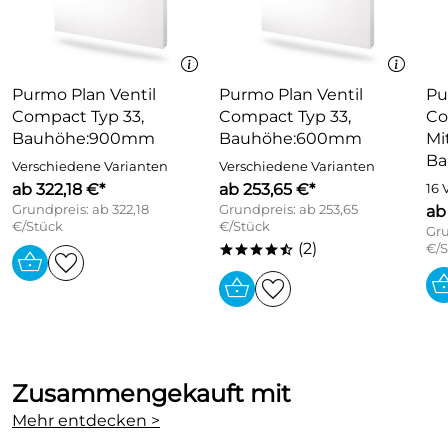
Befestigung:
mit FZ-Halterungen im Lieferumfang enthalten
Lieferumfang:
Heizkörper mit planebener Front, fertig montiert mit
Zierabdeckung und Seitenverkleidungen,incl.
Schrauben und
D
übeln
Purmo Plan Ventil
Blechqualität:
Purmo Plan Ventil
Pu
FeP0 1 nach EN 10130; Blechnenndicke 1,25
Compact Typ 33,
Compact Typ 33,
Co
mm,Toleranzen nach EN 10131
Bauhöhe:900mm
Bauhöhe:600mm
Mi
B
Verschiedene Varianten
Verschiedene Varianten
ab 322,18 €*
ab 253,65 €*
16 
Grundpreis: ab 322,18
Grundpreis: ab 253,65
ab
€/Stück
€/Stück
Gru
(2)
€/S
****/
Zusammengekauft mit
Mehr entdecken >