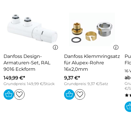
Danfoss Design-
Danfoss Klemmringsatz
Pu
Armaturen-Set, RAL
für Alupex-Rohre
Fl
9016 Eckform
16x2,0mm
16 
ab
149,99 €*
9,37 €*
Gru
Grundpreis: 149,99 €/Stück
Grundpreis: 9,37 €/Satz
€/S
*