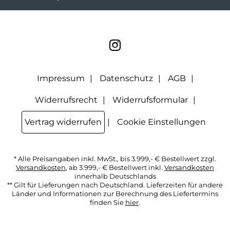
in anonymer Form ausgewertet, welche Links im Newsletter
geklickt werden. Dabei ist nicht erkennbar, welche konkrete
Person geklickt hat. Diese Einwilligung zur Nutzung meiner
E-Mail- Adresse für Werbezwecke kann ich jederzeit mit
Wirkung für die Zukunft widerrufen, indem ich den Link
"Abmelden" am Ende des Newsletters anklicke oder die
Option Newsletter im Mitgliederbereich deaktiviere. Die
Datenschutzerklärung
habe ich zur Kenntnis genommen.
Impressum
Datenschutz
AGB
Widerrufsrecht
Widerrufsformular
Vertrag widerrufen
Cookie Einstellungen
* Alle Preisangaben inkl. MwSt., bis 3.999,- € Bestellwert zzgl.
Versandkosten
, ab 3.999,- € Bestellwert inkl.
Versandkosten
innerhalb Deutschlands
** Gilt für Lieferungen nach Deutschland. Lieferzeiten für andere
Länder und Informationen zur Berechnung des Liefertermins
finden Sie
hier
.