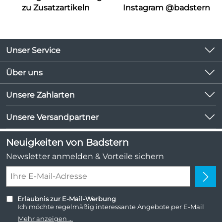
zu Zusatzartikeln
Instagram @badstern
Unser Service
Kontakt
Über uns
Kundeninformationen
Unsere Bestseller
Unsere Zahlarten
Newsletter
Marken
Lieferbedingungen
Unsere Versandpartner
Neu
Kundenlogin
Angebote
Neuigkeiten von Badstern
Kundenbewertungen (1.047)
Newsletter anmelden & Vorteile sichern
4,9/5
*****
Erlaubnis zur E-Mail-Werbung
Ich möchte regelmäßig interessante Angebote per E-Mail
erhalten. Meine E-Mail-Adresse wird nicht an andere
Mehr anzeigen ...
Unternehmen weitergegeben. Zu statistischen Zwecken wird