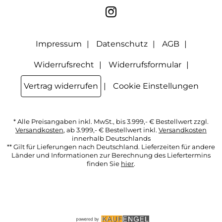
Wirkung für die Zukunft widerrufen, indem ich den Link
"Abmelden" am Ende des Newsletters anklicke oder die
Option Newsletter im Mitgliederbereich deaktiviere. Die
Datenschutzerklärung
habe ich zur Kenntnis genommen.
Impressum
Datenschutz
AGB
Widerrufsrecht
Widerrufsformular
Vertrag widerrufen
Cookie Einstellungen
* Alle Preisangaben inkl. MwSt., bis 3.999,- € Bestellwert zzgl.
Versandkosten
, ab 3.999,- € Bestellwert inkl.
Versandkosten
innerhalb Deutschlands
** Gilt für Lieferungen nach Deutschland. Lieferzeiten für andere
Länder und Informationen zur Berechnung des Liefertermins
finden Sie
hier
.