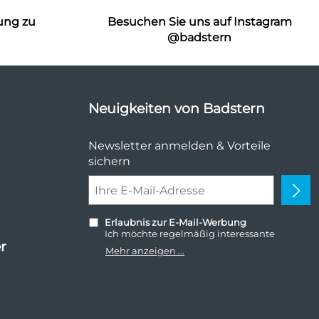
ung zu
Besuchen Sie uns auf Instagram
n
@badstern
Neuigkeiten von Badstern
Newsletter anmelden & Vorteile
sichern
Erlaubnis zur E-Mail-Werbung
Ich möchte regelmäßig interessante
r
Angebote per E-Mail erhalten. Meine E-
Mehr anzeigen ...
Mail-Adresse wird nicht an andere
Unternehmen weitergegeben. Zu
statistischen Zwecken wird in anonymer
Form ausgewertet, welche Links im
Newsletter geklickt werden. Dabei ist nicht
erkennbar, welche konkrete Person geklickt