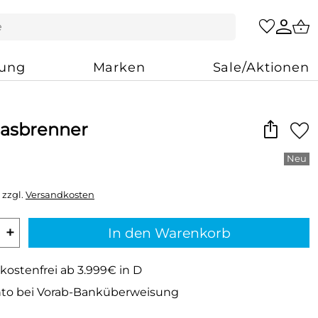
zung
Marken
Sale/Aktionen
asbrenner
 zzgl.
Versandkosten
+
In den Warenkorb
kostenfrei ab 3.999€ in D
to bei Vorab-Banküberweisung