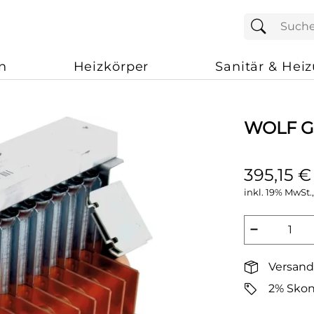
n
Heizkörper
Sanitär & Hei
WOLF G
395,15 €
inkl. 19% MwSt.,
−
Versand
2% Skon