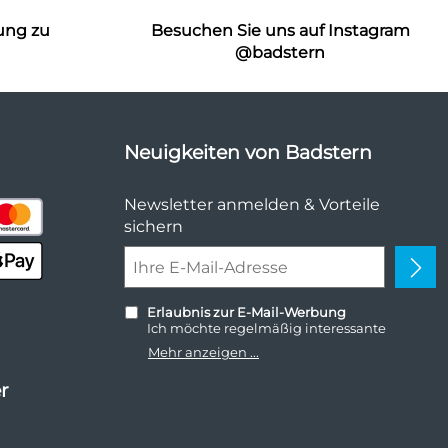
ung zu
Besuchen Sie uns auf Instagram
n
@badstern
Neuigkeiten von Badstern
Newsletter anmelden & Vorteile
sichern
Erlaubnis zur E-Mail-Werbung
Ich möchte regelmäßig interessante
Angebote per E-Mail erhalten. Meine E-
Mehr anzeigen ...
Mail-Adresse wird nicht an andere
Unternehmen weitergegeben. Zu
r
statistischen Zwecken wird in anonymer
Form ausgewertet, welche Links im
Newsletter geklickt werden. Dabei ist nicht
erkennbar, welche konkrete Person geklickt