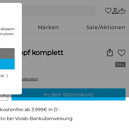
zung
Marken
Sale/Aktionen
n diesem
 nutzen,
schkopf komplett
lar
 zzgl.
Versandkosten
+
In den Warenkorb
kostenfrei ab 3.999€ in D
to bei Vorab-Banküberweisung