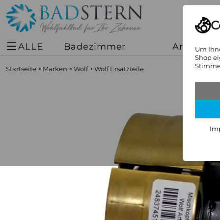
C
ALLE
Badezimmer
Armature
Um Ihne
Shop ei
Stimmen
Startseite
>
Marken
>
Wolf
>
Wolf Ersatzteile
Im