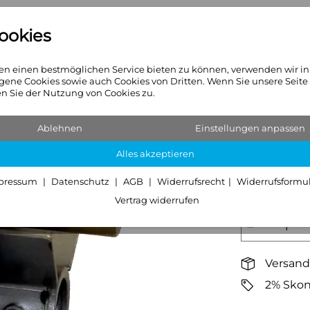
ookies
n
Heizkörper
Sanitär & Hei
n einen bestmöglichen Service bieten zu können, verwenden wir i
gene Cookies sowie auch Cookies von Dritten. Wenn Sie unsere Seite
 Sie der Nutzung von Cookies zu.
WOLF Mi
Ablehnen
Einstellungen anpassen
Alles akzeptieren
163,56 €
pressum
Datenschutz
AGB
Widerrufsrecht
Widerrufsformu
inkl. 19% MwSt.,
Vertrag widerrufen
−
Versand
2% Skon