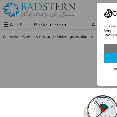
C
ALLE
Badezimmer
Armature
Um Ihne
Shop ei
Stimmen
Startseite
>
Sanitär & Heizung
>
Heizungsinstallation
Im