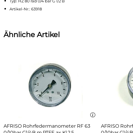
Typ: HZ 80 rad 0/4 bar G 1/2 B
Artikel-Nr.: 63918
Ähnliche Artikel
AFRISO Rohrfedermanometer RF 63
AFRISO Rohr
0/10bar G1/4B m.PTFE ax Kl.2,5
0/10bar G1/4B