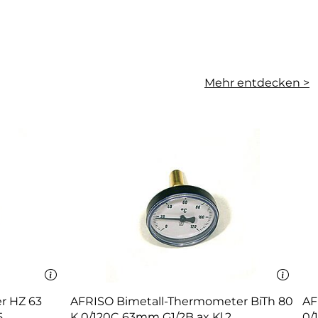
Mehr entdecken >
r HZ 63
AFRISO Bimetall-Thermometer BiTh 80
AF
5
K 0/120C 63mm G1/2B ax Kl.2
0/