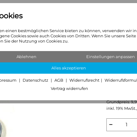
ookies
n
Heizkörper
Sanitär & Hei
n einen bestmöglichen Service bieten zu können, verwenden wir i
gene Cookies sowie auch Cookies von Dritten. Wenn Sie unsere Seite
 Sie der Nutzung von Cookies zu.
Ablehnen
Einstellungen anpassen
AFRISO 
Alles akzeptieren
G1/2B ra
pressum
Datenschutz
AGB
Widerrufsrecht
Widerrufsformu
Vertrag widerrufen
9,99 €
U
Grundpreis:
9,
inkl. 19% MwSt.,
−