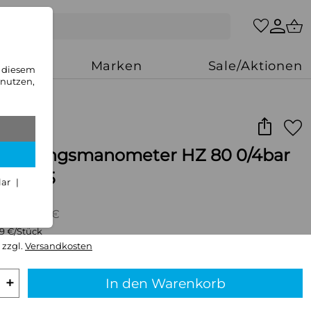
zung
Marken
Sale/Aktionen
n diesem
 nutzen,
Heizungsmanometer HZ 80 0/4bar
d Kl.2,5
lar
VP: 12,42 €
99 €/Stück
 zzgl.
Versandkosten
+
In den Warenkorb