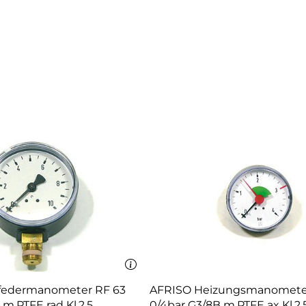
federmanometer RF 63
AFRISO Heizungsmanomete
 m.PTFE rad Kl.2,5
0/4bar G3/8B m.PTFE ax Kl.2,