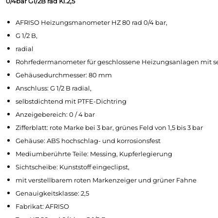
0/4bar G1/2B rad Kl.2,5
AFRISO Heizungsmanometer HZ 80 rad 0/4 bar,
G 1/2 B,
radial
Rohrfedermanometer für geschlossene Heizungsanlagen mit s
Gehäusedurchmesser: 80 mm
Anschluss: G 1/2 B radial,
selbstdichtend mit PTFE-Dichtring
Anzeigebereich: 0 / 4 bar
Zifferblatt: rote Marke bei 3 bar, grünes Feld von 1,5 bis 3 bar
Gehäuse: ABS hochschlag- und korrosionsfest
Mediumberührte Teile: Messing, Kupferlegierung
Sichtscheibe: Kunststoff eingeclipst,
mit verstellbarem roten Markenzeiger und grüner Fahne
Genauigkeitsklasse: 2,5
Fabrikat: AFRISO