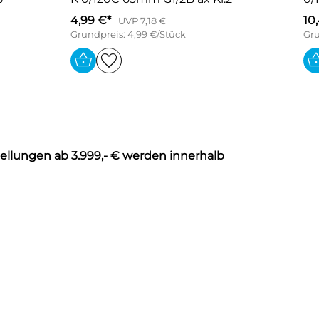
4,99 €*
10
UVP 7,18 €
Grundpreis: 4,99 €/Stück
Gru
ellungen ab 3.999,- € werden innerhalb