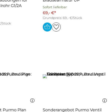
aubungen für
Brausearmatur UP
rohr G1/2A
Sofort lieferbar
69,- €*
Grundpreis: 69,- €/Stück
€/Stück
t Purmo Plan
Sonderangebot Purmo Ventil