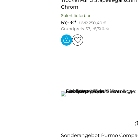
Trocken-und Stapelregal schm
Chrom
Sofort lieferbar
57,- €*
UVP 250,40 €
Grundpreis: 57,- €/Stück
Sonderangebot Purmo Compa