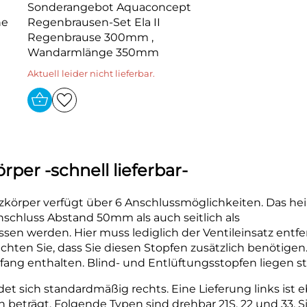
Sonderangebot Aquaconcept
he
Regenbrausen-Set Ela II
Regenbrause 300mm ,
Wandarmlänge 350mm
Aktuell leider nicht lieferbar.
rper -schnell lieferbar-
körper verfügt über 6 Anschlussmöglichkeiten. Das hei
chluss Abstand 50mm als auch seitlich als
en werden. Hier muss lediglich der Ventileinsatz entfe
achten Sie, dass Sie diesen Stopfen zusätzlich benötig
ng enthalten. Blind- und Entlüftungsstopfen liegen ste
 sich standardmäßig rechts. Eine Lieferung links ist ebe
 beträgt. Folgende Typen sind drehbar 21S, 22 und 33. 