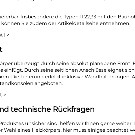
ig lieferbar. Insbesondere die Typen 11,22,33 mit den Ba
 können Sie zudem der Artikeldetailseite entnehmen.
ct
>
t
per überzeugt durch seine absolut planebene Front. Ei
 einfügt. Durch seine seitlichen Anschlüsse eignet sic
toren. Die Lieferung erfolgt inklusive Wandhalterunge
Standkonsolen angeboten.
t
>
nd technische Rückfragen
 Produktes unsicher sind, helfen wir Ihnen gerne weiter. 
er Wahl eines Heizkörpers, hier muss einiges beachtet 