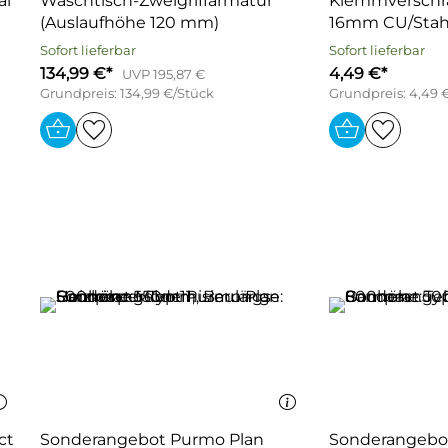
al
Waschtisch-Zweigriffarmatur
Klemmverschr
(Auslaufhöhe 120 mm)
16mm CU/Stahl
Sofort lieferbar
Sofort lieferbar
134,99 €*
4,49 €*
UVP 195,87 €
Grundpreis: 134,99 €/Stück
Grundpreis: 4,49 
ct
Sonderangebot Purmo Plan
Sonderangebo