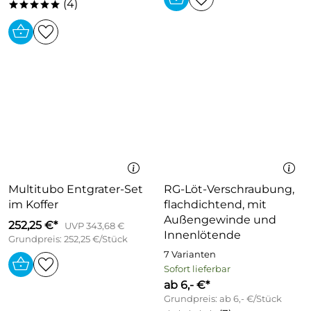
(4)
*****
Multitubo Entgrater-Set
RG-Löt-Verschraubung,
im Koffer
flachdichtend, mit
Außengewinde und
252,25 €*
UVP 343,68 €
Innenlötende
Grundpreis: 252,25 €/Stück
7 Varianten
Sofort lieferbar
ab 6,- €*
Grundpreis: ab 6,- €/Stück