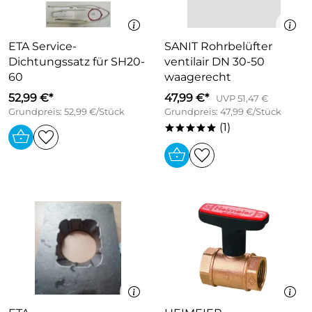
ETA Service-
SANIT Rohrbelüfter
Dichtungssatz für SH20-
ventilair DN 30-50
60
waagerecht
52,99 €*
47,99 €*
UVP 51,47 €
Grundpreis: 52,99 €/Stück
Grundpreis: 47,99 €/Stück
(1)
*****