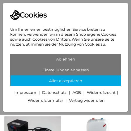
Cookies
Um Ihnen einen bestmöglichen Service bieten zu
können, verwenden wir in diesem Shop eigene Cookies
sowie auch Cookies von Dritten. Wenn Sie unsere Seite
<
Startseite
nutzen, Stimmen Sie der Nutzung von Cookies zu.
Sanitär & Heizung
Ablehnen
749 Artikel
Einstellungen anpassen
Rohrsysteme
Warmwassergeräte
Wasserau
Alles akzeptieren
Impressum
Datenschutz
AGB
Widerrufsrecht
Sortieren
Filter (3)
Widerrufsformular
Vertrag widerrufen