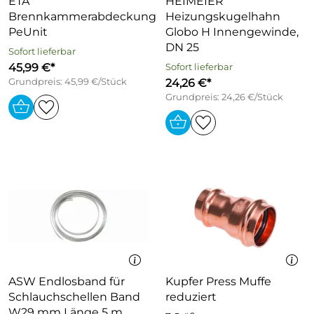
ETA
HEIMEIER
Brennkammerabdeckung
Heizungskugelhahn
PeUnit
Globo H Innengewinde,
DN 25
Sofort lieferbar
45,99 €*
Sofort lieferbar
Grundpreis: 45,99 €/Stück
24,26 €*
Grundpreis: 24,26 €/Stück
ASW Endlosband für
Kupfer Press Muffe
Schlauchschellen Band
reduziert
W29 mm Länge 5 m