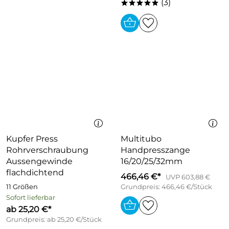
(3)
*****
Kupfer Press
Multitubo
Rohrverschraubung
Handpresszange
Aussengewinde
16/20/25/32mm
flachdichtend
466,46 €*
UVP 603,88 €
11 Größen
Grundpreis: 466,46 €/Stück
Sofort lieferbar
ab 25,20 €*
Grundpreis: ab 25,20 €/Stück