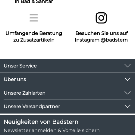
in Bad & Sanitär
Umfangende Beratung
Besuchen Sie uns auf
zu Zusatzartikeln
Instagram @badstern
Unser Service
Kontakt
Über uns
Kundeninformationen
Unsere Bestseller
Unsere Zahlarten
Newsletter
Marken
Lieferbedingungen
Unsere Versandpartner
Neu
Kundenlogin
Angebote
Neuigkeiten von Badstern
Kundenbewertungen (1.047)
Newsletter anmelden & Vorteile sichern