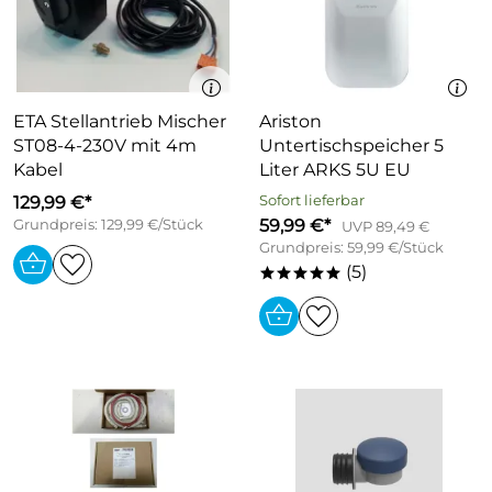
ETA Stellantrieb Mischer
Ariston
ST08-4-230V mit 4m
Untertischspeicher 5
Kabel
Liter ARKS 5U EU
129,99 €*
Sofort lieferbar
59,99 €*
Grundpreis: 129,99 €/Stück
UVP 89,49 €
Grundpreis: 59,99 €/Stück
(5)
*****