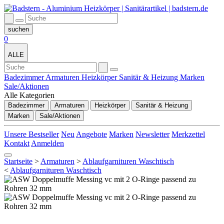
0
ALLE
Badezimmer
Armaturen
Heizkörper
Sanitär & Heizung
Marken
Sale/Aktionen
Alle Kategorien
Badezimmer
Armaturen
Heizkörper
Sanitär & Heizung
Marken
Sale/Aktionen
Unsere Bestseller
Neu
Angebote
Marken
Newsletter
Merkzettel
Kontakt
Anmelden
Startseite
>
Armaturen
>
Ablaufgarnituren Waschtisch
<
Ablaufgarnituren Waschtisch