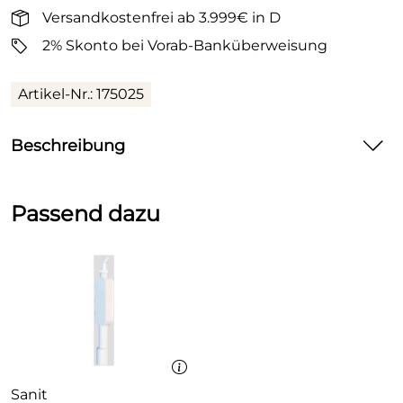
Versandkostenfrei ab 3.999€ in D
2% Skonto bei Vorab-Banküberweisung
Artikel-Nr.: 175025
Beschreibung
ASW Waschmaschinenanschlußschlauch 3000mm
Passend dazu
DN 10 / 3/4" max. 90°C mit Sicherheitsventil
mit Sicherheitsventil "Water-Security”
heißwasserbeständig bis max. 90°C
Einerseits Überwurfwinkel Innengewinde ¾",
andererseits Überwurfmutter Innengewinde ¾
grau
Sanit
3000mm lang