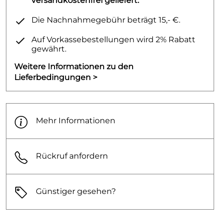
versandkostenfrei geliefert.
Elektronische Regelung
Auch drucklos anschließbar
Die Nachnahmegebühr beträgt 15,- €.
Temperaturbegrenzung auf 40°C /50°C /80°C
Auf Vorkassebestellungen wird 2% Rabatt
Problemlos austauschbar gegen andere Fabrikate
gewährt.
Abmessungen H/B/T 1153mm/530mm/516mm
Weitere Informationen zu den
Lieferbedingungen >
Energieklasse C
Mehr Informationen
Rückruf anfordern
Günstiger gesehen?