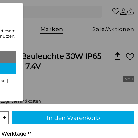
zung
Marken
Sale/Aktionen
n diesem
 nutzen,
 LED-Bauleuchte 30W IP65
900lm 7,4V
lar
,- €/Stück
 zzgl.
Versandkosten
+
In den Warenkorb
-3 Werktage **