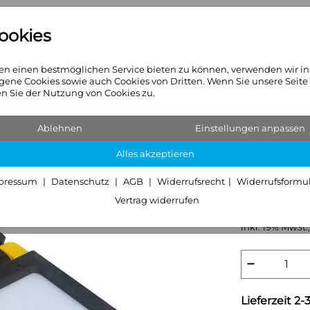
ookies
n
Heizkörper
Sanitär & Hei
n einen bestmöglichen Service bieten zu können, verwenden wir i
gene Cookies sowie auch Cookies von Dritten. Wenn Sie unsere Seite
 Sie der Nutzung von Cookies zu.
DOTLUX
Ablehnen
Einstellungen anpassen
6500K 2
Alles akzeptieren
pressum
Datenschutz
AGB
Widerrufsrecht
Widerrufsformu
160,- €
Vertrag widerrufen
Grundpreis:
160
inkl. 19% MwSt.,
−
Lieferzeit 2