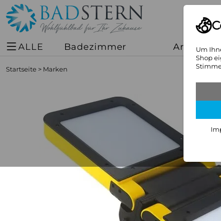
C
ALLE
Badezimmer
Armature
Um Ihne
Shop ei
Stimmen
Startseite
>
Marken
Im