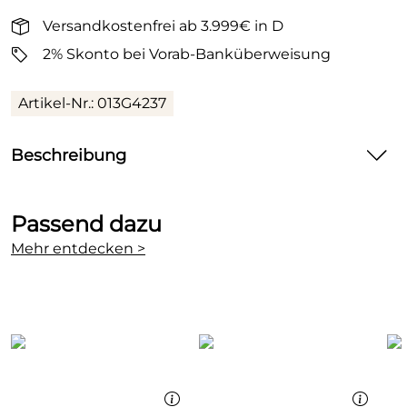
Versandkostenfrei ab 3.999€ in D
2% Skonto bei Vorab-Banküberweisung
Artikel-Nr.: 013G4237
Beschreibung
Danfoss Ventilgehäuse RA-NCX mit Voreinstellung
Eckform verchromt
Passend dazu
Ventilgehäuse RA-NCX mit Voreinstellung, für
Mehr entdecken >
Pumpenwarmwasseranlagen, verchromt, mit roter
Bauschutzkappe.
Technische Daten:
Ventilgehäuse mit Voreinstellung
Gemäß DIN EN 215 CEN