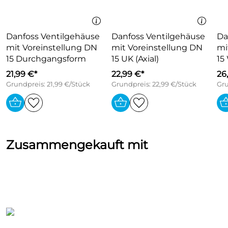
Bestell-Nr. 013G4237
Bitte beachten passende Thermostatköpfe hier mit
Verweis passend zu Ventilgehäuse Danfoss.
Danfoss Ventilgehäuse
Danfoss Ventilgehäuse
Da
mit Voreinstellung DN
mit Voreinstellung DN
mi
15 Durchgangsform
15 UK (Axial)
15
21,99 €*
22,99 €*
26
Grundpreis: 21,99 €/Stück
Grundpreis: 22,99 €/Stück
Gru
Zusammengekauft mit