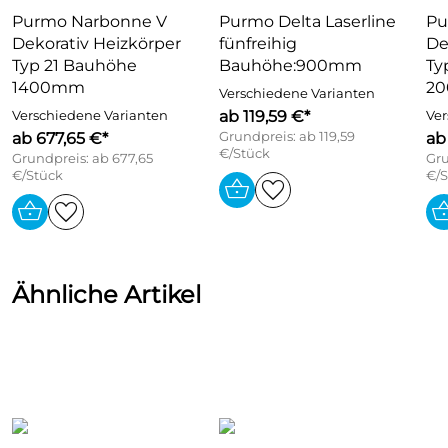
Zulassung mit Voreinstellung durch Kulisse und
Purmo Narbonne V
Purmo Delta Laserline
Pu
optische Einstellkontrolle,
Dekorativ Heizkörper
fünfreihig
De
Gehäuse aus Messing MS 58,
Typ 21 Bauhöhe
Bauhöhe:900mm
Ty
O-Ring-Stopfbuchse ohne Anlagenentleerung
1400mm
2
Verschiedene Varianten
auswechselbar,
ab 119,59 €*
Verschiedene Varianten
Ver
Bauschutzkappe mit roter Stellschraube
ab 677,65 €*
Grundpreis: ab 119,59
ab
€/Stück
Grundpreis: ab 677,65
max. Betriebsdruck: 10 bar
Gru
€/Stück
€/S
max. Differenzdruck: 0,6 bar
max. Vorlauftemp.: 120 C
Ventilgehäuse: R 1/2 Eck
Oberfläche: verchromt
Ähnliche Artikel
Kvs-Wert (m3/h) mit Stellantrieb: 0,04-0,90 Kv-
Wert (m3/h)
bei AP Bereich 1/2K
mit RA-Fühler: 0,43/0,73
Fabrikat Danfoss
Typ RA-NCX 15