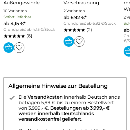
Außengewinde
Verschraubung
mm
Wa
10 Varianten
2 Varianten
Sofort lieferbar
ab 6,92 €*
2 V
ab 4,15 €*
Grundpreis: ab 6,92 €/Stück
Sof
(2)
Grundpreis: ab 4,15 €/Stück
ab
*****
(6)
Gru
*****
€/S
Allgemeine Hinweise zur Bestellung
Die
Versandkosten
innerhalb Deutschlands
betragen 5,99 € bis zu einem Bestellwert
von 3.999,- €.
Bestellungen ab 3.999,- €
werden innerhalb Deutschlands
versandkostenfrei geliefert.