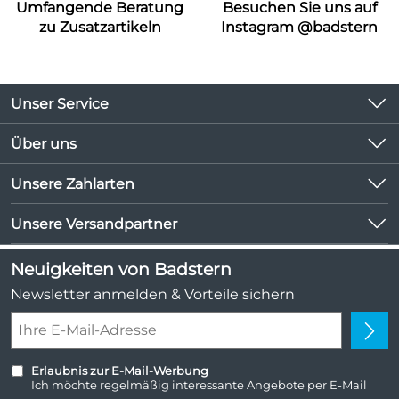
Umfangende Beratung
Besuchen Sie uns auf
zu Zusatzartikeln
Instagram @badstern
Unser Service
Kontakt
Über uns
Kundeninformationen
Unsere Bestseller
Unsere Zahlarten
Newsletter
Marken
Lieferbedingungen
Unsere Versandpartner
Neu
Kundenlogin
Angebote
Neuigkeiten von Badstern
Kundenbewertungen (1.047)
Newsletter anmelden & Vorteile sichern
4,9/5
*****
Erlaubnis zur E-Mail-Werbung
Ich möchte regelmäßig interessante Angebote per E-Mail
erhalten. Meine E-Mail-Adresse wird nicht an andere