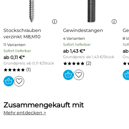
Stockschrauben
Gewindestangen
Ge
verzinkt M8,M10
4 Varianten
8 V
Sofort lieferbar
Sof
11 Varianten
ab 1,43 €*
ab
Sofort lieferbar
ab 0,11 €*
Grundpreis: ab 1,43 €/Stück
Gru
(2)
Grundpreis: ab 0,11 €/Stück
*****
*
(1)
*****
Zusammengekauft mit
Mehr entdecken >