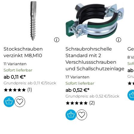
Stockschrauben
Schraubrohrschelle
Ge
verzinkt M8,M10
Standard mit 2
8 V
Verschlussschrauben
Sof
11 Varianten
und Schallschutzeinlage
ab
Sofort lieferbar
ab 0,11 €*
Gru
17 Varianten
Grundpreis: ab 0,11 €/Stück
Sofort lieferbar
*
(1)
ab 0,52 €*
*****
Grundpreis: ab 0,52 €/Stück
(2)
*****