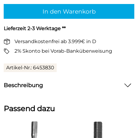
In den Warenkorb
Lieferzeit 2-3 Werktage **
Versandkostenfrei ab 3.999€ in D
2% Skonto bei Vorab-Banküberweisung
Artikel-Nr.:
6453830
Beschreibung
Distanzmuffen verzinkt sechskant
Passend dazu
M6
M8
M10