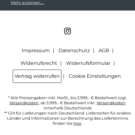
Mehr anzeigen ...
Unternehmen weitergegeben. Zu statistischen Zwecken wird
in anonymer Form ausgewertet, welche Links im Newsletter
geklickt werden. Dabei ist nicht erkennbar, welche konkrete
Person geklickt hat. Diese Einwilligung zur Nutzung meiner
E-Mail- Adresse für Werbezwecke kann ich jederzeit mit
Wirkung für die Zukunft widerrufen, indem ich den Link
"Abmelden" am Ende des Newsletters anklicke oder die
Option Newsletter im Mitgliederbereich deaktiviere. Die
Datenschutzerklärung
habe ich zur Kenntnis genommen.
Impressum
Datenschutz
AGB
Widerrufsrecht
Widerrufsformular
Vertrag widerrufen
Cookie Einstellungen
* Alle Preisangaben inkl. MwSt., bis 3.999,- € Bestellwert zzgl.
Versandkosten
, ab 3.999,- € Bestellwert inkl.
Versandkosten
innerhalb Deutschlands
** Gilt für Lieferungen nach Deutschland. Lieferzeiten für andere
Länder und Informationen zur Berechnung des Liefertermins
finden Sie
hier
.