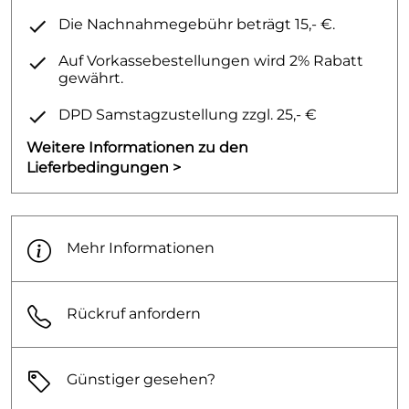
H / Höhe (cm): 16,4 cm
Die Nachnahmegebühr beträgt 15,- €.
T / Tiefe (cm): 1,3 cm
Auf Vorkassebestellungen wird 2% Rabatt
Inklusive Befestigungsrahmen
gewährt.
2 Distanzbolzen
DPD Samstagzustellung zzgl. 25,- €
2 Drückerstangen
Für Geberit Unterputz-Spülkästen UP320 und
Weitere Informationen zu den
UP300 geeignet
Lieferbedingungen >
Ersatz für Betätigungsplatte Samba (Art.-Nr.:
115770XX1).
Nicht geeignet für Geberit Unterputz-Spülkästen
Mehr Informationen
bis Baujahr 2001, Duofix-Pur, Kombifix-Pur, UP200,
UP100, Omega, Kappa, Delta.
Rückruf anfordern
Günstiger gesehen?