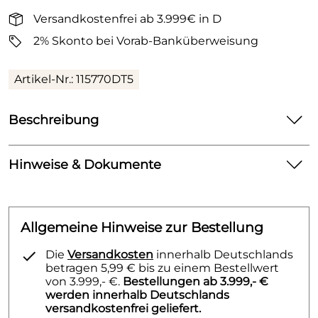
Versandkostenfrei ab 3.999€ in D
2% Skonto bei Vorab-Banküberweisung
Artikel-Nr.: 115770DT5
Beschreibung
Geberit Sigma01 Betätigungsplatte für 2-Mengen-
Spülung edelmessing galvanisiert
Hinweise & Dokumente
Für 2-Mengen-Spülung
Dokumente zum Download:
Zur Betätigung von vorne
Allgemeine Hinweise zur Bestellung
Zur Verwendung mit Einwurfschacht für
Klicken Sie hier für weitere Informationen.
Reinigungswürfel
(79kB)
Die
Versandkosten
innerhalb Deutschlands
Drückerstangen schallgedämmt, werkzeuglose
betragen 5,99 € bis zu einem Bestellwert
Schnelleinstellung
von 3.999,- €.
Bestellungen ab 3.999,- €
werden innerhalb Deutschlands
Werkstoffbezeichnung: Kunststoff
versandkostenfrei geliefert.
B / Breite (cm): 24,6 cm