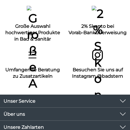
Große Auswahl
2% Skonto bei
hochwertiger Produkte
Vorab-Banküberweisung
in Bad & Sanitär
Umfangende Beratung
Besuchen Sie uns auf
zu Zusatzartikeln
Instagram @badstern
Unser Service
Kontakt
Über uns
Kundeninformationen
Unsere Bestseller
Unsere Zahlarten