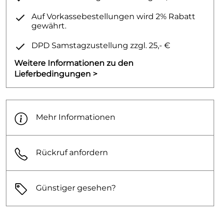
T / Tiefe (cm): 1,3 cm
Auf Vorkassebestellungen wird 2% Rabatt
Inklusive Befestigungsrahmen
gewährt.
2 Distanzbolzen
DPD Samstagzustellung zzgl. 25,- €
2 Drückerstangen
Für Geberit Unterputz-Spülkästen UP320 und
Weitere Informationen zu den
UP300 geeignet
Lieferbedingungen >
Ersatz für Betätigungsplatte Samba (Art.-Nr.:
115770XX1).
Nicht geeignet für Geberit Unterputz-Spülkästen
Mehr Informationen
bis Baujahr 2001, Duofix-Pur, Kombifix-Pur, UP200,
UP100, Omega, Kappa, Delta.
Rückruf anfordern
Günstiger gesehen?