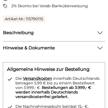
2% Skonto bei Vorab-Banküberweisung
Artikel-Nr.: 115790115
Beschreibung
Geberit Sigma01 Betätigungsplatte für 2-Mengen-
Spülung weiß
Hinweise & Dokumente
Für 2-Mengen-Spülung
Dokumente zum Download:
Zur Betätigung von vorne
Allgemeine Hinweise zur Bestellung
Zur Verwendung mit Einwurfschacht für
Klicken Sie hier für weitere Informationen.
Reinigungswürfel
(79kB)
Die
Versandkosten
innerhalb Deutschlands
Drückerstangen schallgedämmt, werkzeuglose
betragen 5,99 € bis zu einem Bestellwert
Schnelleinstellung
von 3.999,- €.
Bestellungen ab 3.999,- €
werden innerhalb Deutschlands
Werkstoffbezeichnung: Kunststoff
versandkostenfrei geliefert.
B / Breite (cm): 24,6 cm
H / Höhe (cm): 16,4 cm
Die Nachnahmegebühr beträgt 15,- €.