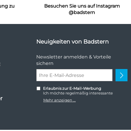
ung zu
Besuchen Sie uns auf Instagram
n
@badstern
Neuigkeiten von Badstern
Newsletter anmelden & Vorteile
sichern
Erlaubnis zur E-Mail-Werbung
Ich möchte regelmäßig interessante
r
Angebote per E-Mail erhalten. Meine E-
Mehr anzeigen ...
Mail-Adresse wird nicht an andere
Unternehmen weitergegeben. Zu
statistischen Zwecken wird in anonymer
Form ausgewertet, welche Links im
Newsletter geklickt werden. Dabei ist nicht
erkennbar, welche konkrete Person geklickt
hat. Diese Einwilligung zur Nutzung