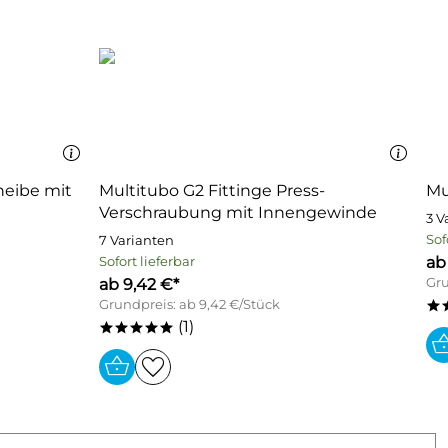
heibe mit
Multitubo G2 Fittinge Press-
Mu
Verschraubung mit Innengewinde
3 V
Sof
7 Varianten
ab
Sofort lieferbar
ab 9,42 €*
Gru
Grundpreis: ab 9,42 €/Stück
*
(1)
*****