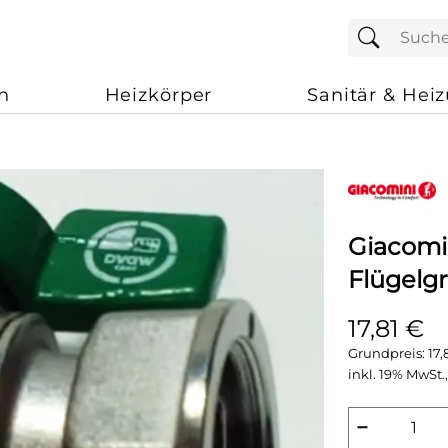
n
Heizkörper
Sanitär & Hei
Giacomi
Flügelgr
17,81 €
Grundpreis:
17,
inkl. 19% MwSt.,
−