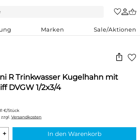
zung
Marken
Sale/Aktionen
ni R Trinkwasser Kugelhahn mit
iff DVGW 1/2x3/4
81 €/Stück
 zzgl.
Versandkosten
+
In den Warenkorb