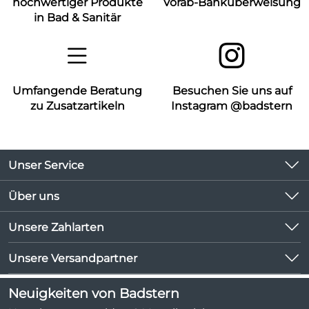
hochwertiger Produkte
Vorab-Banküberweisung
in Bad & Sanitär
Umfangende Beratung
Besuchen Sie uns auf
zu Zusatzartikeln
Instagram @badstern
Unser Service
Kontakt
Über uns
Kundeninformationen
Unsere Bestseller
Unsere Zahlarten
Newsletter
Marken
Lieferbedingungen
Unsere Versandpartner
Neu
Kundenlogin
Angebote
Neuigkeiten von Badstern