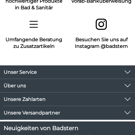
hochwertiger Produkte
Vorab-Banküberweisung
in Bad & Sanitär
Umfangende Beratung
Besuchen Sie uns auf
zu Zusatzartikeln
Instagram @badstern
Unser Service
Kontakt
Über uns
Kundeninformationen
Unsere Bestseller
Unsere Zahlarten
Newsletter
Marken
Lieferbedingungen
Unsere Versandpartner
Neu
Kundenlogin
Angebote
Neuigkeiten von Badstern