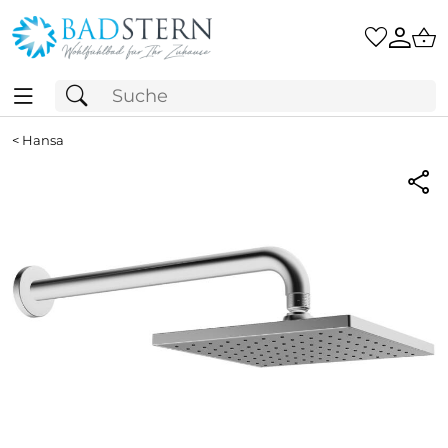
<
Hansa