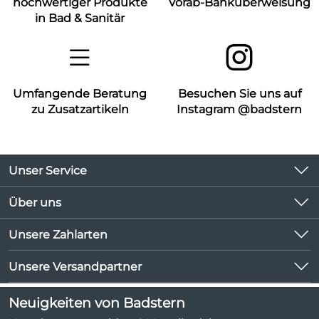
hochwertiger Produkte
Vorab-Banküberweisung
in Bad & Sanitär
Umfangende Beratung
Besuchen Sie uns auf
zu Zusatzartikeln
Instagram @badstern
Unser Service
Kontakt
Über uns
Kundeninformationen
Unsere Bestseller
Unsere Zahlarten
Newsletter
Marken
Lieferbedingungen
Unsere Versandpartner
Neu
Kundenlogin
Angebote
Neuigkeiten von Badstern