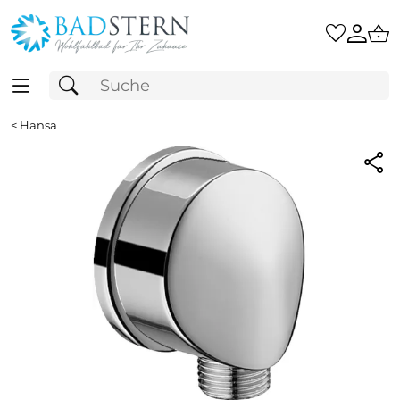
<
Hansa