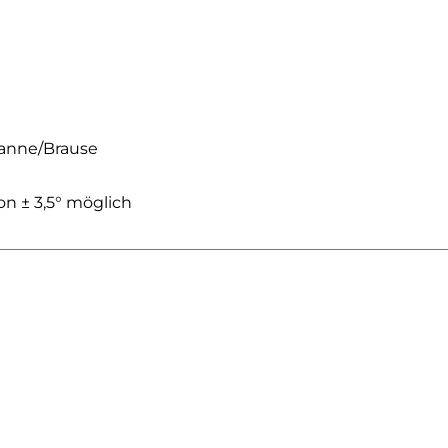
anne/Brause
n ± 3,5° möglich