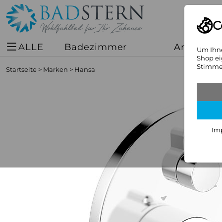
C
ALLE
Badezimmer
Armature
Um Ihne
Shop ei
Stimmen
Startseite
>
Marken
>
Hansa
Im