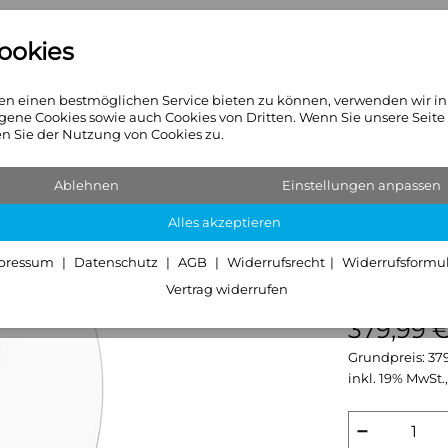
ookies
n
Heizkörper
Sanitär & Hei
n einen bestmöglichen Service bieten zu können, verwenden wir i
gene Cookies sowie auch Cookies von Dritten. Wenn Sie unsere Seite
 Sie der Nutzung von Cookies zu.
Ablehnen
Einstellungen anpassen
HANSAH
Alles akzeptieren
Funktio
pressum
Datenschutz
AGB
Widerrufsrecht
Widerrufsformu
Batterie
Vertrag widerrufen
379,99 
Grundpreis:
37
inkl. 19% MwSt.,
−