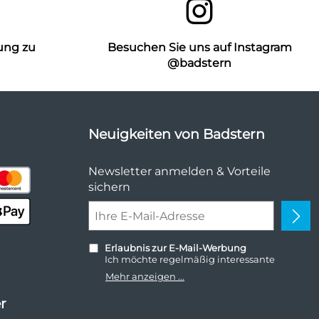
ung zu
Besuchen Sie uns auf Instagram
n
@badstern
Neuigkeiten von Badstern
Newsletter anmelden & Vorteile
sichern
Erlaubnis zur E-Mail-Werbung
Ich möchte regelmäßig interessante
Angebote per E-Mail erhalten. Meine E-
Mehr anzeigen ...
Mail-Adresse wird nicht an andere
Unternehmen weitergegeben. Zu
r
statistischen Zwecken wird in anonymer
Form ausgewertet, welche Links im