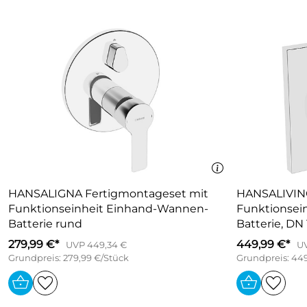
HANSALIGNA Fertigmontageset mit
HANSALIVING Fertigmontageset
Funktionseinheit Einhand-Wannen-
Funktionseinheit Wannen-T
Batterie rund
Batterie, DN 1
279,99 €*
449,99 €*
UVP 449,34 €
UV
Grundpreis: 279,99 €/Stück
Grundpreis: 449