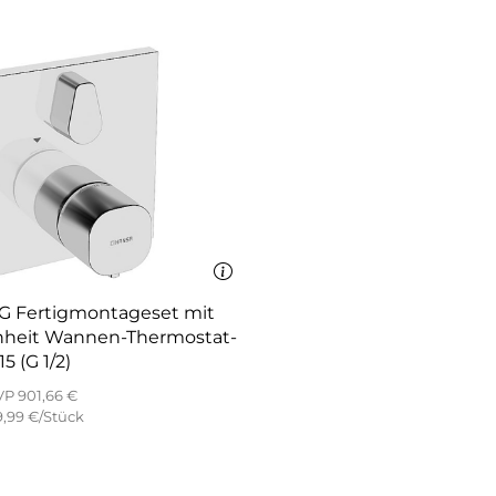
 mit
hermostat-
5 (G 1/2)
P 901,66 €
,99 €/Stück