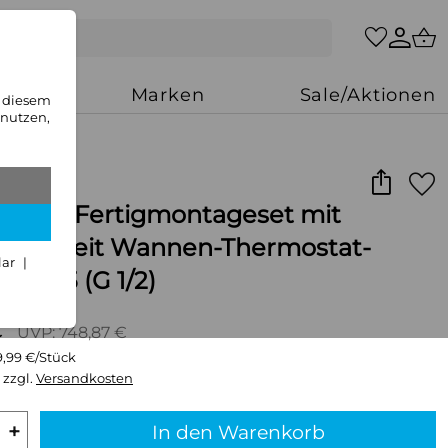
zung
Marken
Sale/Aktionen
n diesem
 nutzen,
OME Fertigmontageset mit
nseinheit Wannen-Thermostat-
lar
, DN 15 (G 1/2)
€
UVP: 748,87 €
9,99 €/Stück
 zzgl.
Versandkosten
+
In den Warenkorb