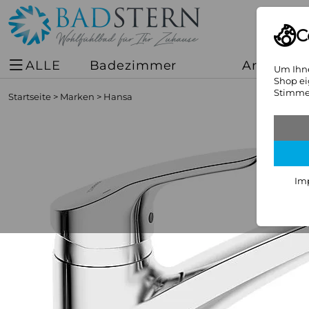
C
ALLE
Badezimmer
Armature
Um Ihne
Shop ei
Stimmen
Startseite
>
Marken
>
Hansa
Im