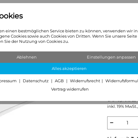
ookies
n
Heizkörper
Sanitär & Hei
n einen bestmöglichen Service bieten zu können, verwenden wir i
gene Cookies sowie auch Cookies von Dritten. Wenn Sie unsere Seite
 Sie der Nutzung von Cookies zu.
Ablehnen
Einstellungen anpassen
HANSAMI
Alles akzeptieren
Einlochb
pressum
Datenschutz
AGB
Widerrufsrecht
Widerrufsformu
Vertrag widerrufen
234,99 
Grundpreis:
23
inkl. 19% MwSt.,
−