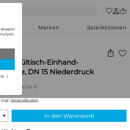
zung
Marken
Sale/Aktionen
n diesem
 nutzen,
X Spültisch-Einhand-
atterie, DN 15 Niederdruck
lar
€
UVP: 356,64 €
4,99 €/Stück
 zzgl.
Versandkosten
+
In den Warenkorb