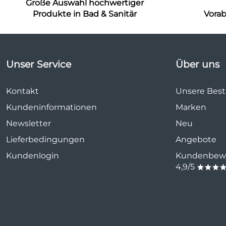
Große Auswahl hochwertiger
Produkte in Bad & Sanitär
Vora
Unser Service
Über uns
Kontakt
Unsere Bests
Kundeninformationen
Marken
Newsletter
Neu
Lieferbedingungen
Angebote
Kundenlogin
Kundenbewe
4,9/5
***