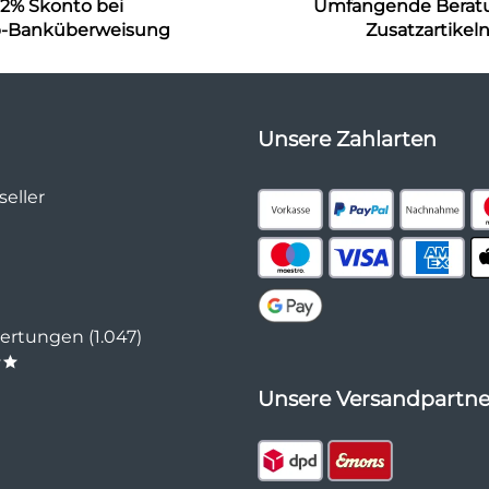
2% Skonto bei
Umfangende Berat
b-Banküberweisung
Zusatzartikel
Unsere Zahlarten
eller
rtungen (1.047)
**
Unsere Versandpartne