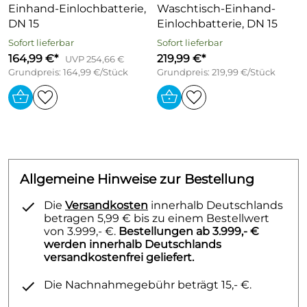
Einhand-Einlochbatterie,
(-) Konstante Durchflussleistung unabhängig vom
Waschtisch-Einhand-
DN 15
Fließdruck
Einlochbatterie, DN 15
(-) Verbesserter Kalkschutz durch die
Sofort lieferbar
Sofort lieferbar
HONEYCOMB
®
Struktur
164,99 €*
219,99 €*
UVP 254,66 €
Grundpreis: 164,99 €/Stück
Grundpreis: 219,99 €/Stück
Ablaufgarnitur (Metall) und Zugbetätigung
Rapid-Montagesystem
Anschluss über flexible Druckschläuche G 3/8 (-)
DVGW W270 zugelassen
Auslauf: starr, gegossen
Ausladung: 110 mm
Allgemeine Hinweise zur Bestellung
Die
Versandkosten
innerhalb Deutschlands
betragen 5,99 € bis zu einem Bestellwert
von 3.999,- €.
Bestellungen ab 3.999,- €
werden innerhalb Deutschlands
versandkostenfrei geliefert.
Die Nachnahmegebühr beträgt 15,- €.