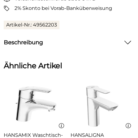
2% Skonto bei Vorab-Banküberweisung
Artikel-Nr.: 49562203
Beschreibung
HANSAPRIMO XL
Ähnliche Artikel
Waschtisch-Einhand-Einlochbatterie, DN 15
P-IX 28938/IA
Durchflussmenge: 6 l/min, gemessen bei 3 bar
Fließdruck
Armaturenkörper: entzinkungsarmes Messing
(MS 63)
Bedienungshebel (Metall)
(-) W+K-Kennzeichnung
Luftsprudler
HANSAMIX Waschtisch-
HANSALIGNA