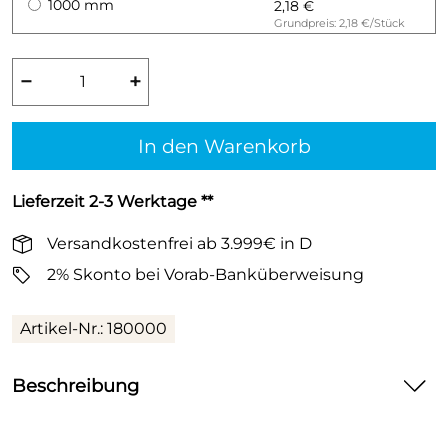
1000 mm
2,18 €
Grundpreis: 2,18 €/Stück
−
+
In den Warenkorb
Lieferzeit 2-3 Werktage **
Versandkostenfrei ab 3.999€ in D
2% Skonto bei Vorab-Banküberweisung
Artikel-Nr.:
180000
Beschreibung
HT safe Rohr HTEM mit Muffe, DN 32