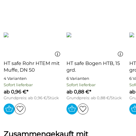
HT safe Rohr HTEM mit
HT safe Bogen HTB, 15
HT
Muffe, DN 50
grd.
gr
4 Varianten
6 Varianten
6 V
Sofort lieferbar
Sofort lieferbar
Sof
ab 0,96 €*
ab 0,88 €*
ab
Grundpreis: ab 0,96 €/Stück
Grundpreis: ab 0,88 €/Stück
Gru
Zusammengekauft mit