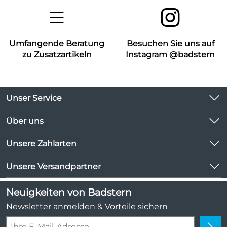
Umfangende Beratung
Besuchen Sie uns auf
zu Zusatzartikeln
Instagram @badstern
Unser Service
Kontakt
Über uns
Kundeninformationen
Unsere Bestseller
Unsere Zahlarten
Newsletter
Marken
Lieferbedingungen
Unsere Versandpartner
Neu
Kundenlogin
Angebote
Neuigkeiten von Badstern
Kundenbewertungen (1.047)
Newsletter anmelden & Vorteile sichern
4,9/5
*****