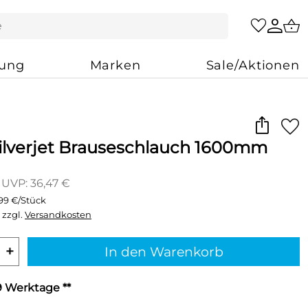
zung
Marken
Sale/Aktionen
ilverjet Brauseschlauch 1600mm
UVP: 36,47 €
,99 €/Stück
 zzgl.
Versandkosten
+
In den Warenkorb
-9 Werktage **