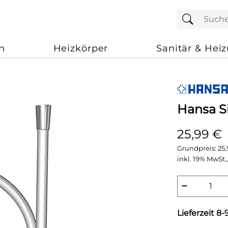
n
Heizkörper
Sanitär & Hei
Hansa S
25,99 €
Grundpreis:
25
inkl. 19% MwSt.,
−
Lieferzeit 8