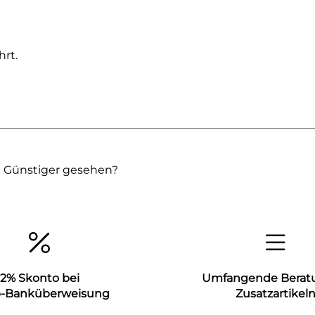
rt.
Günstiger gesehen?
2% Skonto bei
Umfangende Berat
b-Banküberweisung
Zusatzartikel