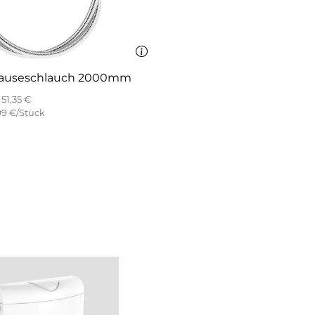
rauseschlauch 2000mm
51,35 €
99 €/Stück