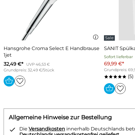
Hansgrohe Croma Select E Handbrause
SANIT Spülk
1jet
Sofort lieferbar
69,99 €*
32,49 €*
UVP 46,53 €
Grundpreis: 69,
Grundpreis: 32,49 €/Stück
(5)
*****
Allgemeine Hinweise zur Bestellung
Die
Versandkosten
innerhalb Deutschlands betra
Deutschlands versandkostenfrei geliefert.