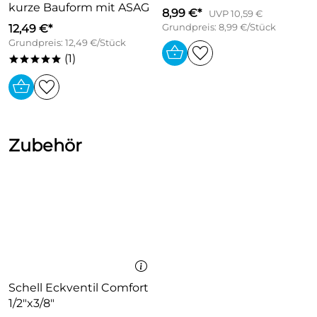
kurze Bauform mit ASAG
8,99 €*
UVP 10,59 €
Rapid-Montagesystem
12,49 €*
Grundpreis: 8,99 €/Stück
Anschluss über flexible Druckschläuche G 3/8 (-)
Grundpreis: 12,49 €/Stück
DVGW W270 zugelassen
(1)
*****
Auslauf: starr
Ausladung: 114 mm
Zubehör
Schell Eckventil Comfort
1/2"x3/8"