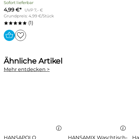
Sofort lieferbar
4,99 €*
UVP 7,- €
Grundpreis: 4,99 €/Stück
(1)
*****
Ähnliche Artikel
Mehr entdecken >
HANSAPOLO
HANSAMIX Waschtisch-
Ha