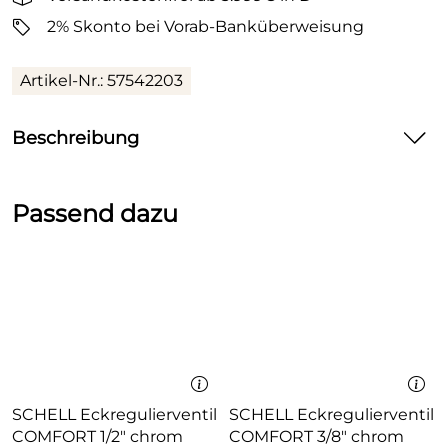
2% Skonto bei Vorab-Banküberweisung
Artikel-Nr.: 57542203
Beschreibung
HANSALOFT
Passend dazu
Waschtisch-Einhand-Einlochbatterie, DN 15
Durchflussmenge: 6 l/min, gemessen bei 3 bar
Fließdruck
Armaturenkörper: entzinkungsarmes Messing
(MS 63)
Bedienungshebel (Metall)
CACHÉ
®
Luftsprudler mit Montageschlüssel
(-) Verbesserter Kalkschutz durch die
SCHELL Eckregulierventil
SCHELL Eckregulierventil
HONEYCOMB
®
Struktur
COMFORT 1/2" chrom
COMFORT 3/8" chrom
Ablaufgarnitur (Metall) und Zugbetätigung