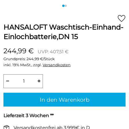
HANSALOFT Waschtisch-Einhand-
Einlochbatterie,DN 15
244,99 €
UVP: 407,51 €
Grundpreis:
244,99 €/Stück
inkl. 19% MwSt., zzgl.
Versandkosten
−
+
In den Warenkorb
Lieferzeit 3 Wochen **
Versandkostenfrei ab 3.999€ in D