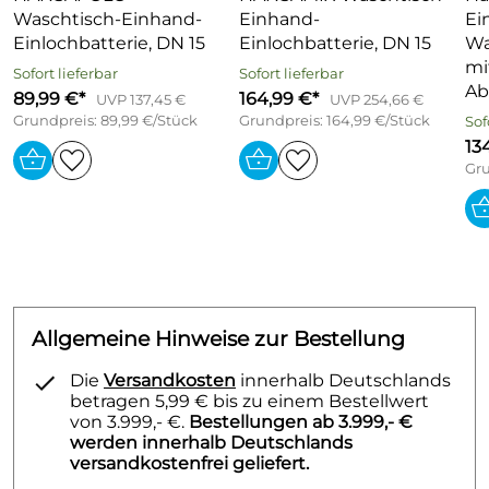
Waschtisch-Einhand-
Einhand-
Ei
Einlochbatterie, DN 15
Einlochbatterie, DN 15
Wa
mi
Sofort lieferbar
Sofort lieferbar
Ab
89,99 €*
164,99 €*
UVP 137,45 €
UVP 254,66 €
Grundpreis: 89,99 €/Stück
Grundpreis: 164,99 €/Stück
Sof
13
Gru
Allgemeine Hinweise zur Bestellung
Die
Versandkosten
innerhalb Deutschlands
betragen 5,99 € bis zu einem Bestellwert
von 3.999,- €.
Bestellungen ab 3.999,- €
werden innerhalb Deutschlands
versandkostenfrei geliefert.