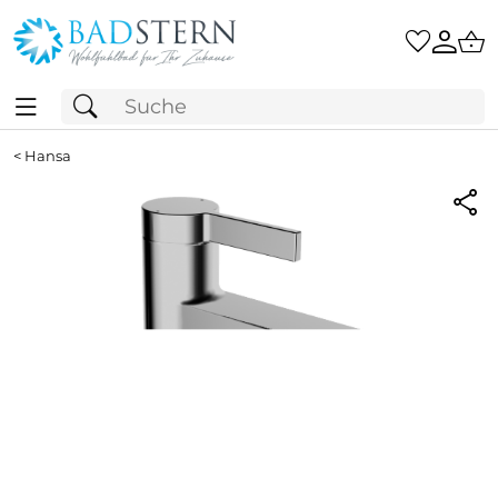
<
Hansa