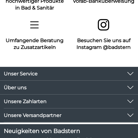
hochwertiger Produkte
Vorab-Banküberweisung
in Bad & Sanitär
Umfangende Beratung
Besuchen Sie uns auf
zu Zusatzartikeln
Instagram @badstern
Unser Service
Kontakt
Über uns
Kundeninformationen
Unsere Bestseller
Unsere Zahlarten
Newsletter
Marken
Lieferbedingungen
Unsere Versandpartner
Neu
Kundenlogin
Angebote
Neuigkeiten von Badstern