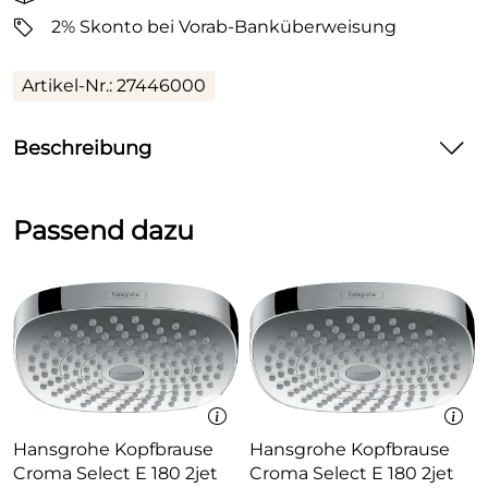
2% Skonto bei Vorab-Banküberweisung
Artikel-Nr.: 27446000
Beschreibung
Hansgrohe Brausearm E DN15 390mm chrom
Passend dazu
Wandmontage
Installationsart: Aufputzmontage
Material: Messing
Ausführung: 90° Winkel
Anschlussgewinde G ½
Anschlussgröße DN15
Hansgrohe Kopfbrause
Hansgrohe Kopfbrause
Croma Select E 180 2jet
Croma Select E 180 2jet