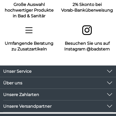
Große Auswahl
2% Skonto bei
hochwertiger Produkte
Vorab-Banküberweisung
in Bad & Sanitär
Umfangende Beratung
Besuchen Sie uns auf
zu Zusatzartikeln
Instagram @badstern
Unser Service
Kontakt
Über uns
Kundeninformationen
Unsere Bestseller
Unsere Zahlarten
Newsletter
Marken
Lieferbedingungen
Unsere Versandpartner
Neu
Kundenlogin