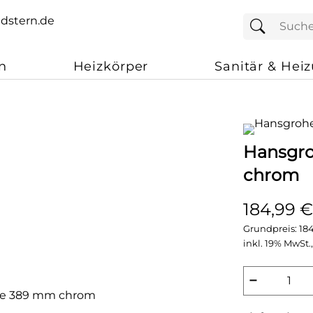
n
Heizkörper
Sanitär & Hei
Hansgro
chrom
184,99 €
Grundpreis:
18
inkl. 19% MwSt.,
−