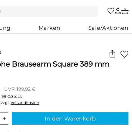
zung
Marken
Sale/Aktionen
he Brausearm Square 389 mm
UVP: 199,92 €
4,99 €/Stück
 zzgl.
Versandkosten
+
In den Warenkorb