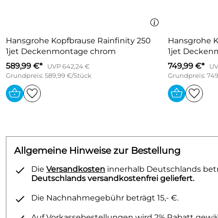
Hansgrohe Kopfbrause Rainfinity 250
Hansgrohe Ko
1jet Deckenmontage chrom
1jet Decken
589,99 €*
749,99 €*
UVP 642,24 €
UV
Grundpreis: 589,99 €/Stück
Grundpreis: 749
Allgemeine Hinweise zur Bestellung
Die
Versandkosten
innerhalb Deutschlands betra
Deutschlands versandkostenfrei geliefert.
Die Nachnahmegebühr beträgt 15,- €.
Auf Vorkassebestellungen wird 2% Rabatt gewäh