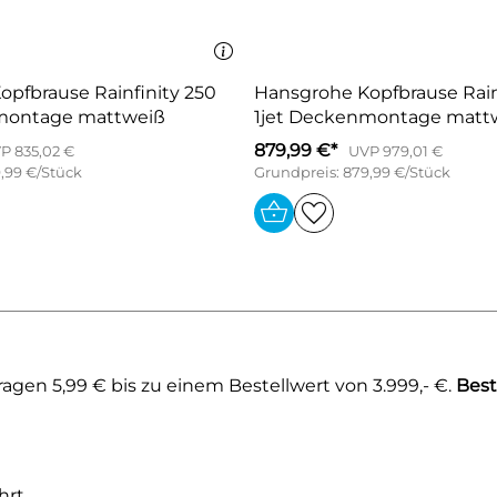
pfbrause Rainfinity 250
Hansgrohe Kopfbrause Rain
montage mattweiß
1jet Deckenmontage matt
879,99 €*
P 835,02 €
UVP 979,01 €
,99 €/Stück
Grundpreis: 879,99 €/Stück
gen 5,99 € bis zu einem Bestellwert von 3.999,- €.
Best
rt.