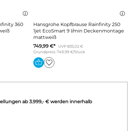
finity 360
Hansgrohe Kopfbrause Rainfinity 250
weiß
1jet EcoSmart 9 l/min Deckenmontage
mattweiß
749,99 €*
UVP 835,02 €
Grundpreis: 749,99 €/Stück
ellungen ab 3.999,- € werden innerhalb