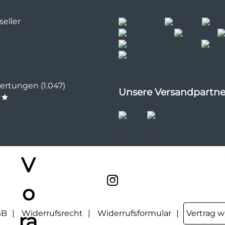
eller
rtungen (1.047)
Unsere Versandpartne
**
GB
Widerrufsrecht
Widerrufsformular
Vertrag w