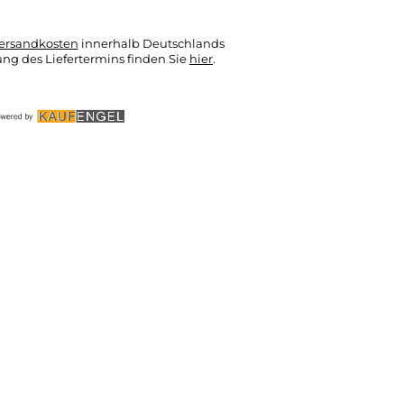
ersandkosten
innerhalb Deutschlands
ung des Liefertermins finden Sie
hier
.