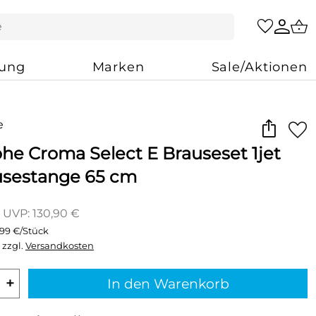
zung
Marken
Sale/Aktionen
he Croma Select E Brauseset 1jet
usestange 65 cm
UVP: 130,90 €
,99 €/Stück
 zzgl.
Versandkosten
+
In den Warenkorb