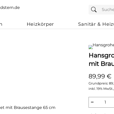
n
Heizkörper
Sanitär & Hei
Hansgro
mit Bra
89,99 €
Grundpreis:
89
inkl. 19% MwSt.,
−