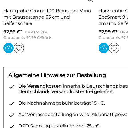
Hansgrohe Croma 100 Brauseset Vario
Hansgrohe C
mit Brausestange 65 cm und
EcoSmart 9 l
Seifenschale
cm und Seif
92,99 €*
92,99 €*
UVP 134,71 €
UVP 
Grundpreis: 92,99 €/Stück
Grundpreis: 92,
Allgemeine Hinweise zur Bestellung
Die
Versandkosten
innerhalb Deutschlands betra
Deutschlands versandkostenfrei geliefert.
Die Nachnahmegebühr beträgt 15,- €.
Auf Vorkassebestellungen wird 2% Rabatt gewäh
DPD Samstagzustellung zzgl. 25,- €