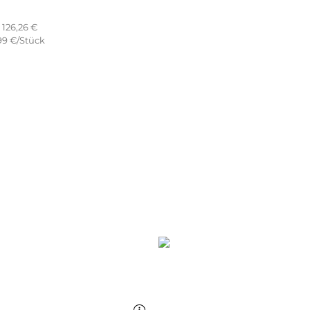
126,26 €
99 €/Stück