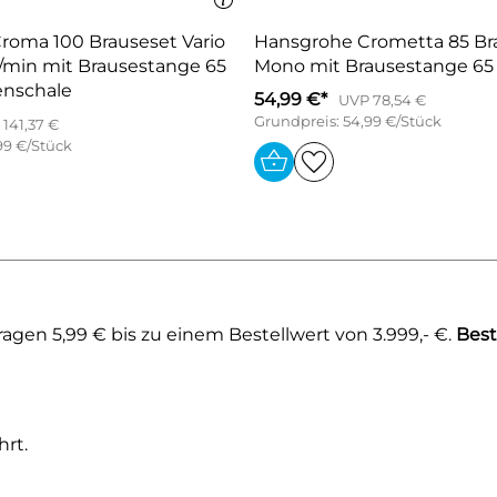
roma 100 Brauseset Vario
Hansgrohe Crometta 85 Br
/min mit Brausestange 65
Mono mit Brausestange 65
enschale
54,99 €*
UVP 78,54 €
Grundpreis: 54,99 €/Stück
141,37 €
99 €/Stück
gen 5,99 € bis zu einem Bestellwert von 3.999,- €.
Best
rt.