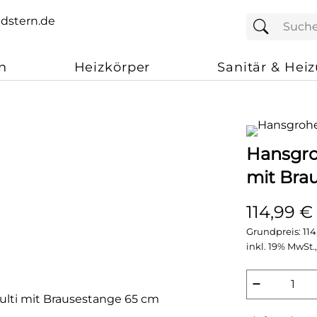
n
Heizkörper
Sanitär & Hei
Hansgro
mit Bra
114,99 €
Grundpreis:
114
inkl. 19% MwSt.,
−