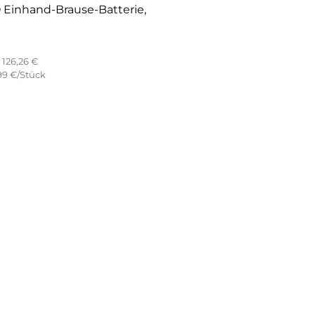
e,
126,26 €
99 €/Stück