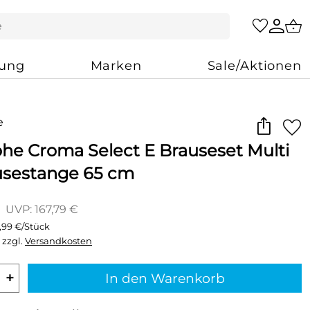
zung
Marken
Sale/Aktionen
he Croma Select E Brauseset Multi
usestange 65 cm
UVP: 167,79 €
,99 €/Stück
 zzgl.
Versandkosten
+
In den Warenkorb