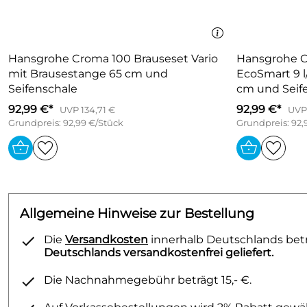
Hansgrohe Croma 100 Brauseset Vario
Hansgrohe C
mit Brausestange 65 cm und
EcoSmart 9 l
Seifenschale
cm und Seif
92,99 €*
92,99 €*
UVP 134,71 €
UVP 
Grundpreis: 92,99 €/Stück
Grundpreis: 92,
Allgemeine Hinweise zur Bestellung
Die
Versandkosten
innerhalb Deutschlands betra
Deutschlands versandkostenfrei geliefert.
Die Nachnahmegebühr beträgt 15,- €.