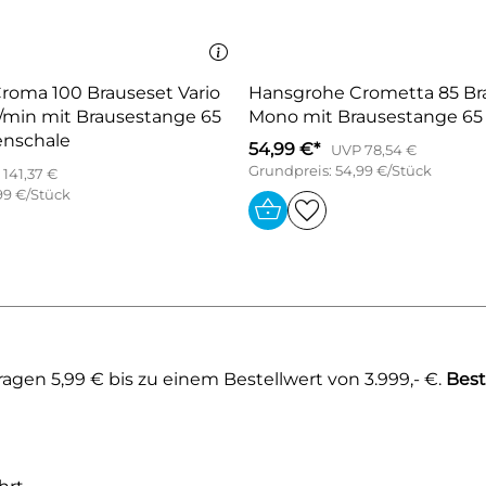
roma 100 Brauseset Vario
Hansgrohe Crometta 85 Br
/min mit Brausestange 65
Mono mit Brausestange 65
enschale
54,99 €*
UVP 78,54 €
Grundpreis: 54,99 €/Stück
141,37 €
99 €/Stück
gen 5,99 € bis zu einem Bestellwert von 3.999,- €.
Best