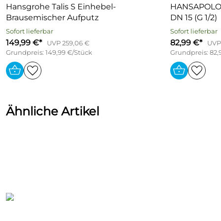
Hansgrohe Talis S Einhebel-
HANSAPOLO Einhand-Brause-Batteri
Brausemischer Aufputz
DN 15 (G 1/2)
Sofort lieferbar
Sofort lieferbar
149,99 €*
82,99 €*
UVP 259,06 €
UVP 
Grundpreis: 149,99 €/Stück
Grundpreis: 82,
Ähnliche Artikel