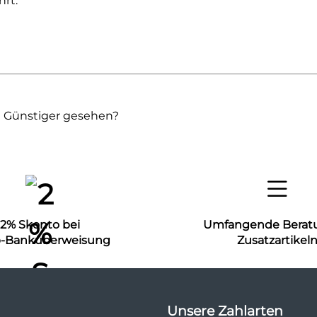
rt.
Günstiger gesehen?
2% Skonto bei
Umfangende Berat
b-Banküberweisung
Zusatzartikel
Unsere Zahlarten