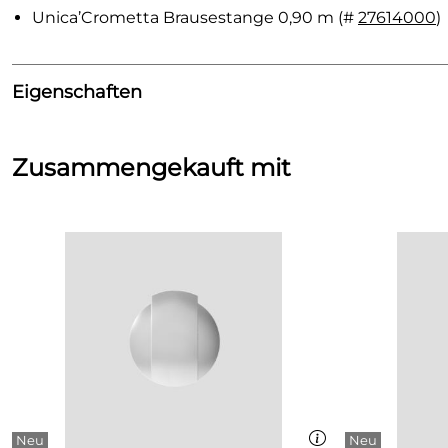
Unica’Crometta Brausestange 0,90 m (#
27614000
)
Eigenschaften
Brausestange
Zusammengekauft mit
Länge:
900 mm
Oberfläche:
Chrom