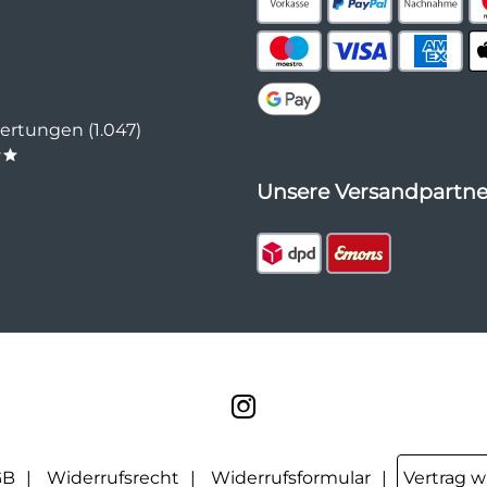
rtungen (1.047)
**
Unsere Versandpartne
GB
Widerrufsrecht
Widerrufsformular
Vertrag w