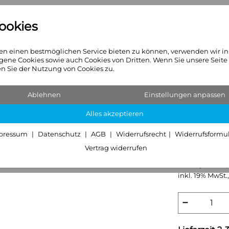
ookies
n
Heizkörper
Sanitär & Hei
n einen bestmöglichen Service bieten zu können, verwenden wir i
gene Cookies sowie auch Cookies von Dritten. Wenn Sie unsere Seite
 Sie der Nutzung von Cookies zu.
Ablehnen
Einstellungen anpassen
Hansgro
Alles akzeptieren
Handbra
pressum
Datenschutz
AGB
Widerrufsrecht
Widerrufsformu
59,99 €
Vertrag widerrufen
Grundpreis:
59
inkl. 19% MwSt.,
−