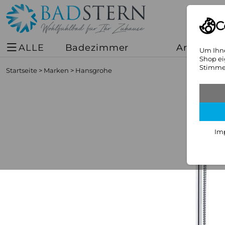
C
ALLE
Badezimmer
Armature
Um Ihne
Shop ei
Stimmen
Startseite
>
Marken
>
Hansgrohe
Im