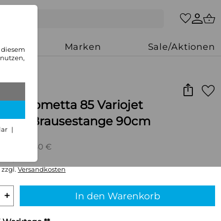
zung
Marken
Sale/Aktionen
n diesem
 nutzen,
he Crometta 85 Variojet
use/ Brausestange 90cm
lar
UVP: 85,80 €
,99 €/Stück
 zzgl.
Versandkosten
+
In den Warenkorb