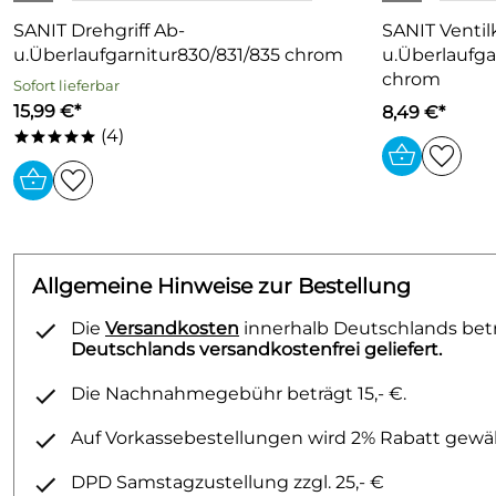
SANIT Drehgriff Ab-
SANIT Ventil
u.Überlaufgarnitur830/831/835 chrom
u.Überlaufga
chrom
Sofort lieferbar
15,99 €*
8,49 €*
(4)
*****
Allgemeine Hinweise zur Bestellung
Die
Versandkosten
innerhalb Deutschlands betra
Deutschlands versandkostenfrei geliefert.
Die Nachnahmegebühr beträgt 15,- €.
Auf Vorkassebestellungen wird 2% Rabatt gewäh
DPD Samstagzustellung zzgl. 25,- €