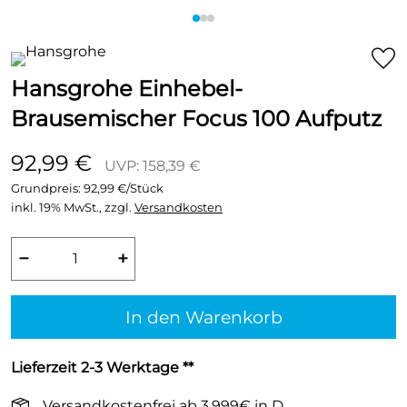
Hansgrohe Einhebel-
Brausemischer Focus 100 Aufputz
92,99 €
UVP: 158,39 €
Grundpreis:
92,99 €/Stück
inkl. 19% MwSt., zzgl.
Versandkosten
−
+
In den Warenkorb
Lieferzeit 2-3 Werktage **
Versandkostenfrei ab 3.999€ in D