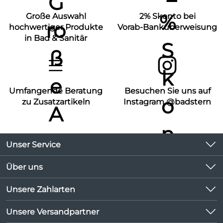
Große Auswahl
2% Skonto bei
hochwertiger Produkte
Vorab-Banküberweisung
in Bad & Sanitär
Umfangende Beratung
Besuchen Sie uns auf
zu Zusatzartikeln
Instagram @badstern
Unser Service
Kontakt
Über uns
Kundeninformationen
Unsere Bestseller
Unsere Zahlarten
Newsletter
Marken
Lieferbedingungen
Unsere Versandpartner
Neu