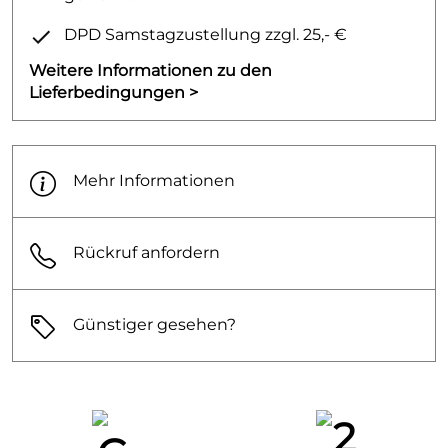
Schlauchanschluss DN15
DPD Samstagzustellung zzgl. 25,- €
Anschlussgröße: DN15
DVGW NW-6506BU0221
Weitere Informationen zu den
Lieferbedingungen >
PA-IX 18905/IB
Mehr Informationen
Rückruf anfordern
Günstiger gesehen?