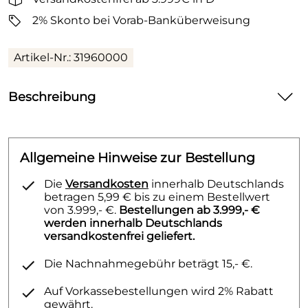
2% Skonto bei Vorab-Banküberweisung
Artikel-Nr.: 31960000
Beschreibung
Hansgrohe Einhebel-Brausemischer Aufputz
Allgemeine Hinweise zur Bestellung
Produktmerkmale
Die
Versandkosten
innerhalb Deutschlands
Anschlussart: S-Anschlüsse
betragen 5,99 € bis zu einem Bestellwert
Stichmaß: 150 mm ± 12 mm
von 3.999,- €.
Bestellungen ab 3.999,- €
werden innerhalb Deutschlands
Durchflussmenge: 22 l/min
versandkostenfrei geliefert.
Keramikmischsystem
Temperaturbegrenzung einstellbar
Die Nachnahmegebühr beträgt 15,- €.
Rückflussverhinderer
Auf Vorkassebestellungen wird 2% Rabatt
mit Schalldämpfer
gewährt.