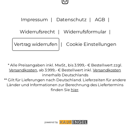
"Abmelden" am Ende des Newsletters anklicke oder die
Option Newsletter im Mitgliederbereich deaktiviere. Die
Datenschutzerklärung
habe ich zur Kenntnis genommen.
Impressum
Datenschutz
AGB
Widerrufsrecht
Widerrufsformular
Vertrag widerrufen
Cookie Einstellungen
* Alle Preisangaben inkl. MwSt., bis 3.999,- € Bestellwert zzgl.
Versandkosten
, ab 3.999,- € Bestellwert inkl.
Versandkosten
innerhalb Deutschlands
** Gilt für Lieferungen nach Deutschland. Lieferzeiten für andere
Länder und Informationen zur Berechnung des Liefertermins
finden Sie
hier
.