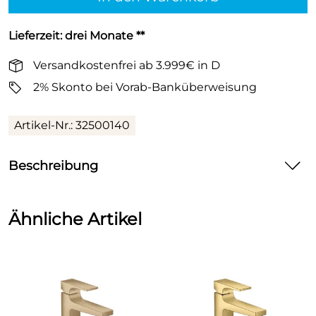
Lieferzeit: drei Monate **
Versandkostenfrei ab 3.999€ in D
2% Skonto bei Vorab-Banküberweisung
Artikel-Nr.: 32500140
Beschreibung
Hansgrohe Metropol Einhebel-Waschtischmischer 100 mit
Ähnliche Artikel
Hebelgriff für Handwaschbecken mit Push-Open Ablaufgarnitur
brushed bronze
Produktmerkmale