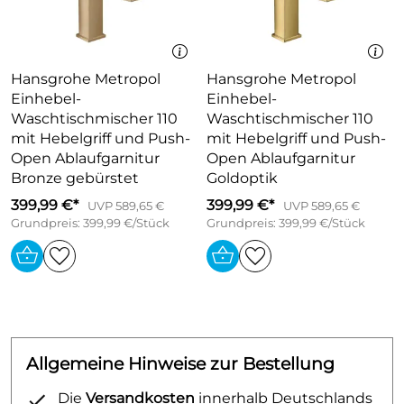
Besteht aus: Einhebel-Waschtischmischer,
Ablaufgarnitur
ComfortZone 110
Ausladung 127 mm
Hansgrohe Metropol
Hansgrohe Metropol
Normalstrahl
Einhebel-
Einhebel-
Waschtischmischer 110
Waschtischmischer 110
Durchflussmenge bei 3 bar: 5 l/min
mit Hebelgriff und Push-
mit Hebelgriff und Push-
Keramikmischsystem
Open Ablaufgarnitur
Open Ablaufgarnitur
Temperaturbegrenzung einstellbar
Bronze gebürstet
Goldoptik
für Durchlauferhitzer geeignet
399,99 €*
399,99 €*
UVP 589,65 €
UVP 589,65 €
Push-Open Ablaufgarnitur G 1¼
Grundpreis: 399,99 €/Stück
Grundpreis: 399,99 €/Stück
Material Ablaufventil: Metall
Anschlussart: G 3/8 Anschlussschläuche
Anschlussgröße: DN15
Sonderoberfläche brushed bronze
Allgemeine Hinweise zur Bestellung
Die
Versandkosten
innerhalb Deutschlands