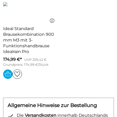
brauseseitiger Drehwirbel gegen lästiges
Verdrehen des Brauseschlauches
Neigungswinkel um 90° verstellbar, Schieber
schwenkt nach links und rechts sowie oben und
unten
Ideal Standard
maximale Durchflussmenge bei 3 bar: 15 l/min
Brausekombination 900
mm M3 mit 3-
verchromte Wandstütze aus Kunststoff
Funktionshandbrause
Idealrain Pro
174,99 €*
UVP 259,42 €
Grundpreis: 174,99 €/Stück
Allgemeine Hinweise zur Bestellung
Die
Versandkosten
innerhalb Deutschlands