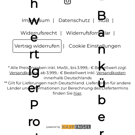
"Abmelden" am Ende des Newsletters anklicke oder die
Option Newsletter im Mitgliederbereich deaktiviere. Die
Datenschutzerklärung
habe ich zur Kenntnis genommen.
Impressum
Datenschutz
AGB
Widerrufsrecht
Widerrufsformular
Vertrag widerrufen
Cookie Einstellungen
* Alle Preisangaben inkl. MwSt., bis 3.999,- € Bestellwert zzgl.
Versandkosten
, ab 3.999,- € Bestellwert inkl.
Versandkosten
innerhalb Deutschlands
** Gilt für Lieferungen nach Deutschland. Lieferzeiten für andere
Länder und Informationen zur Berechnung des Liefertermins
finden Sie
hier
.