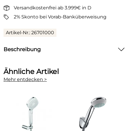
Versandkostenfrei ab 3.999€ in D
2% Skonto bei Vorab-Banküberweisung
Artikel-Nr.: 26701000
Beschreibung
Hansgrohe Raindance Select S Brausehalterset 120 3jet mit
Ähnliche Artikel
Brauseschlauch 125 cm
Mehr entdecken >
Produktmerkmale
Oberfläche: Chrom
Besteht aus: Handbrause, Brausehalter,
Brauseschlauch
Strahlart: RainAir, Rain, WhirlAir