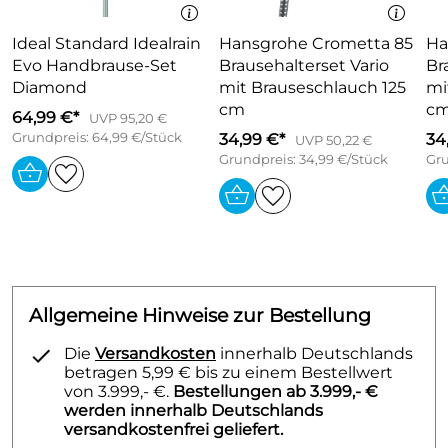
komfortable Strahlartenumstellung durch Select-
Taste
Ideal Standard Idealrain
Hansgrohe Crometta 85
Hans
Brausekopfgröße: 125 mm
Evo Handbrause-Set
Brausehalterset Vario
Br
brauseseitiger Drehwirbel gegen lästiges
Diamond
mit Brauseschlauch 125
mi
Verdrehen des Brauseschlauches
cm
c
64,99 €*
UVP 95,20 €
maximale Durchflussmenge bei 3 bar: 15 l/min
Grundpreis: 64,99 €/Stück
34,99 €*
34
UVP 50,22 €
Grundpreis: 34,99 €/Stück
Gru
verchromte Wandstütze aus Kunststoff
Lieferumfang: Brausehalterset, Siebdichtung,
Befestigungsmaterial, Montageanleitung
Allgemeine Hinweise zur Bestellung
Die
Versandkosten
innerhalb Deutschlands
betragen 5,99 € bis zu einem Bestellwert
von 3.999,- €.
Bestellungen ab 3.999,- €
werden innerhalb Deutschlands
versandkostenfrei geliefert.