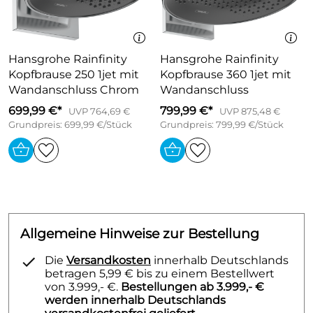
Oberfläche Strahlscheibe: graphit
Material Strahlscheibe: Aluminium
Kopfbrause zur Reinigung abnehmbar
Hansgrohe Rainfinity
Hansgrohe Rainfinity
Rahmen: Metall
Kopfbrause 250 1jet mit
Kopfbrause 360 1jet mit
Montage: Wand
Wandanschluss Chrom
Wandanschluss
Anschlussgewinde G ½
699,99 €*
799,99 €*
UVP 764,69 €
UVP 875,48 €
Anschlussgröße: DN15
Grundpreis: 699,99 €/Stück
Grundpreis: 799,99 €/Stück
Allgemeine Hinweise zur Bestellung
Die
Versandkosten
innerhalb Deutschlands
betragen 5,99 € bis zu einem Bestellwert
von 3.999,- €.
Bestellungen ab 3.999,- €
werden innerhalb Deutschlands