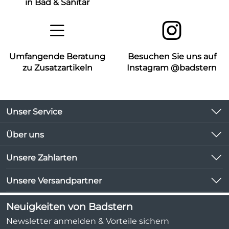
in Bad & Sanitär
Umfangende Beratung
Besuchen Sie uns auf
zu Zusatzartikeln
Instagram @badstern
Unser Service
Kontakt
Über uns
Kundeninformationen
Unsere Bestseller
Unsere Zahlarten
Newsletter
Marken
Lieferbedingungen
Unsere Versandpartner
Neu
Kundenlogin
Angebote
Neuigkeiten von Badstern
Kundenbewertungen (1.047)
Newsletter anmelden & Vorteile sichern