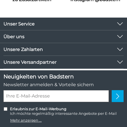
Unser Service
Kontakt
Über uns
Kundeninformationen
Unsere Bestseller
Unsere Zahlarten
Newsletter
Marken
Lieferbedingungen
Unsere Versandpartner
Neu
Kundenlogin
Angebote
Neuigkeiten von Badstern
Kundenbewertungen (1.047)
Newsletter anmelden & Vorteile sichern
4,9/5
*****
Erlaubnis zur E-Mail-Werbung
Ich möchte regelmäßig interessante Angebote per E-Mail
erhalten. Meine E-Mail-Adresse wird nicht an andere
Mehr anzeigen ...
Unternehmen weitergegeben. Zu statistischen Zwecken wird
in anonymer Form ausgewertet, welche Links im Newsletter