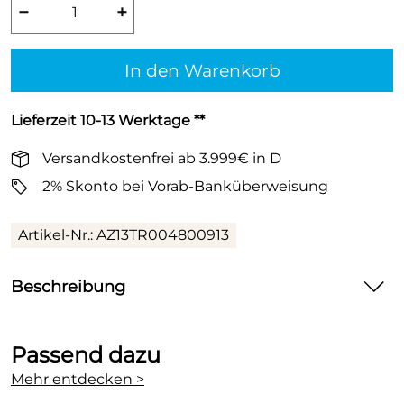
−
+
In den Warenkorb
Lieferzeit 10-13 Werktage **
Versandkostenfrei ab 3.999€ in D
2% Skonto bei Vorab-Banküberweisung
Artikel-Nr.:
AZ13TR004800913
Beschreibung
Purmo Handtuchhalter für Flores ab Baulänge
600mm
Passend dazu
Handtuchhalter für Purmo Flores Badheizkörper
Mehr entdecken >
ab Baulänge 600mm