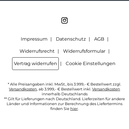
geklickt werden. Dabei ist nicht erkennbar, welche konkrete
Person geklickt hat. Diese Einwilligung zur Nutzung meiner
E-Mail- Adresse für Werbezwecke kann ich jederzeit mit
Wirkung für die Zukunft widerrufen, indem ich den Link
"Abmelden" am Ende des Newsletters anklicke oder die
Option Newsletter im Mitgliederbereich deaktiviere. Die
Datenschutzerklärung
habe ich zur Kenntnis genommen.
Impressum
Datenschutz
AGB
Widerrufsrecht
Widerrufsformular
Vertrag widerrufen
Cookie Einstellungen
* Alle Preisangaben inkl. MwSt., bis 3.999,- € Bestellwert zzgl.
Versandkosten
, ab 3.999,- € Bestellwert inkl.
Versandkosten
innerhalb Deutschlands
** Gilt für Lieferungen nach Deutschland. Lieferzeiten für andere
Länder und Informationen zur Berechnung des Liefertermins
finden Sie
hier
.