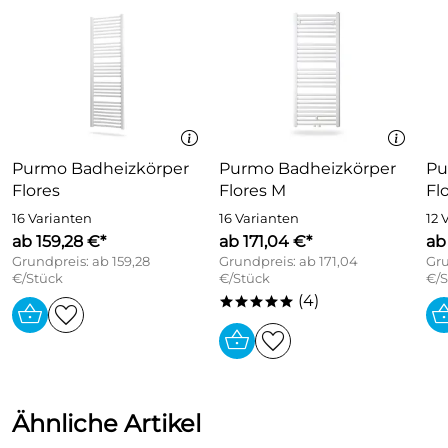
in zwei Farbvarianten: weiß und chrom
Purmo Badheizkörper
Purmo Badheizkörper
Pu
Flores
Flores M
Fl
16 Varianten
16 Varianten
12 
ab 159,28 €*
ab 171,04 €*
ab
Grundpreis: ab 159,28
Grundpreis: ab 171,04
Gru
€/Stück
€/Stück
€/S
(4)
*****
Ähnliche Artikel