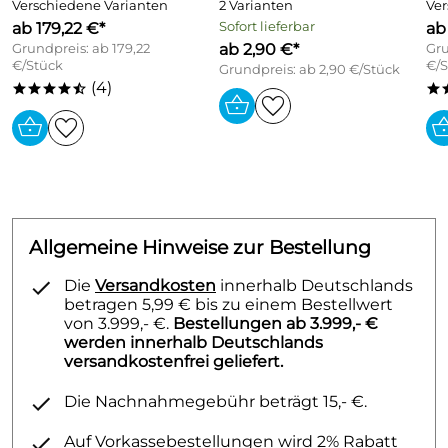
Verschiedene Varianten
2 Varianten
Ver
ab 179,22 €*
Sofort lieferbar
ab
ab 2,90 €*
Grundpreis: ab 179,22
Gru
€/Stück
€/S
Grundpreis: ab 2,90 €/Stück
(4)
****/
*
Allgemeine Hinweise zur Bestellung
Die
Versandkosten
innerhalb Deutschlands
betragen 5,99 € bis zu einem Bestellwert
von 3.999,- €.
Bestellungen ab 3.999,- €
werden innerhalb Deutschlands
versandkostenfrei geliefert.
Die Nachnahmegebühr beträgt 15,- €.
Auf Vorkassebestellungen wird 2% Rabatt