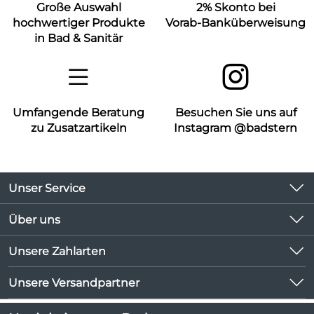
Große Auswahl
2% Skonto bei
hochwertiger Produkte
Vorab-Banküberweisung
in Bad & Sanitär
Umfangende Beratung
Besuchen Sie uns auf
zu Zusatzartikeln
Instagram @badstern
Unser Service
Kontakt
Über uns
Kundeninformationen
Unsere Bestseller
Unsere Zahlarten
Newsletter
Marken
Lieferbedingungen
Unsere Versandpartner
Neu
Kundenlogin
Angebote