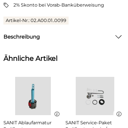
2% Skonto bei Vorab-Banküberweisung
Artikel-Nr.: 02.A00.01..0099
Beschreibung
SANIT Deckel mit Taste Spülkasten nova weiß
Ähnliche Artikel
Deckel mit Taste für Spülkasten nova
Farbe: weiß-alpin
SANIT Ablaufarmatur
SANIT Service-Paket