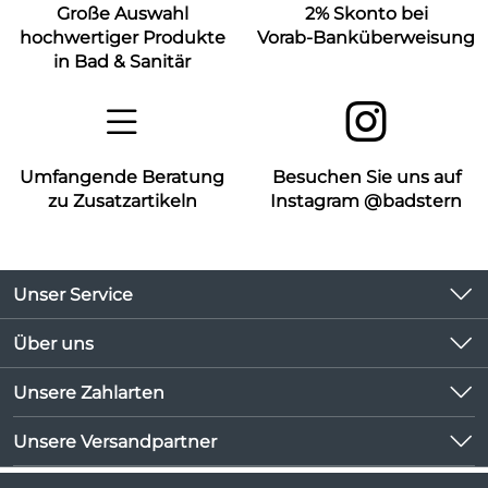
Große Auswahl
2% Skonto bei
hochwertiger Produkte
Vorab-Banküberweisung
in Bad & Sanitär
Umfangende Beratung
Besuchen Sie uns auf
zu Zusatzartikeln
Instagram @badstern
Unser Service
Kontakt
Über uns
Kundeninformationen
Unsere Bestseller
Unsere Zahlarten
Newsletter
Marken
Lieferbedingungen
Unsere Versandpartner
Neu
Kundenlogin