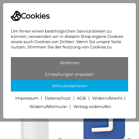
Cookies
Um Ihnen einen bestmöglichen Service bieten zu
können, verwenden wir in diesem Shop eigene Cookies
sowie auch Cookies von Dritten. Wenn Sie unsere Seite
<
Sanit Spülkasten 937 tiefhängend weiß
nutzen, Stimmen Sie der Nutzung von Cookies zu.
Empfehlungen für Sie zu Sanit
Ablehnen
Spülkasten 937 tiefhängend weiß
Einstellungen anpassen
Alles akzeptieren
Zubehör
Impressum
Datenschutz
AGB
Widerrufsrecht
Widerrufsformular
Vertrag widerrufen