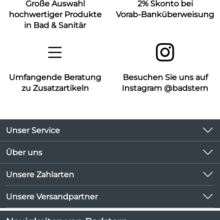
Große Auswahl
2% Skonto bei
hochwertiger Produkte
Vorab-Banküberweisung
in Bad & Sanitär
Umfangende Beratung
Besuchen Sie uns auf
zu Zusatzartikeln
Instagram @badstern
Unser Service
Kontakt
Über uns
Kundeninformationen
Unsere Bestseller
Unsere Zahlarten
Newsletter
Marken
Lieferbedingungen
Unsere Versandpartner
Neu
Kundenlogin
Angebote