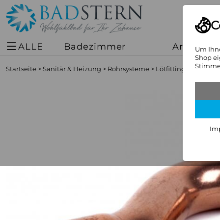
C
ALLE
Badezimmer
Armature
Um Ihne
Shop ei
Stimmen
Startseite
>
Sanitär & Heizung
>
Rohrsysteme
>
Lötfittings aus Kup
Im