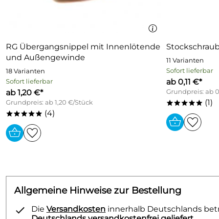
RG Übergangsnippel mit Innenlötende
Stockschraub
und Außengewinde
11 Varianten
Sofort lieferbar
18 Varianten
ab 0,11 €*
Sofort lieferbar
ab 1,20 €*
Grundpreis: ab 0
(1)
Grundpreis: ab 1,20 €/Stück
*****
(4)
*****
Allgemeine Hinweise zur Bestellung
Die
Versandkosten
innerhalb Deutschlands betra
Deutschlands versandkostenfrei geliefert.