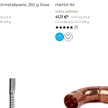
otmetallpaste, 250 g Dose
Hartlot 94
Sofort lieferbar
41,11 €*
22,49 €
UVP 46,05 €
96 €/kg
Grundpreis: 41,11 €/kg
(1)
*****