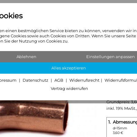
ookies
n
Heizkörper
Sanitär & Hei
n einen bestmöglichen Service bieten zu können, verwenden wir i
gene Cookies sowie auch Cookies von Dritten. Wenn Sie unsere Seite
 Sie der Nutzung von Cookies zu.
fer & Rotguß
Ablehnen
Einstellungen anpassen
CU Über
Alles akzeptieren
Außenl
pressum
Datenschutz
AGB
Widerrufsrecht
Widerrufsformu
Vertrag widerrufen
3,60 €
Grundpreis:
3,
inkl. 19% MwSt.,
1.
Abmessun
d=15mm
3,60 €