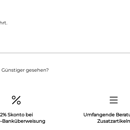
rt.
Günstiger gesehen?
2% Skonto bei
Umfangende Berat
b-Banküberweisung
Zusatzartikel