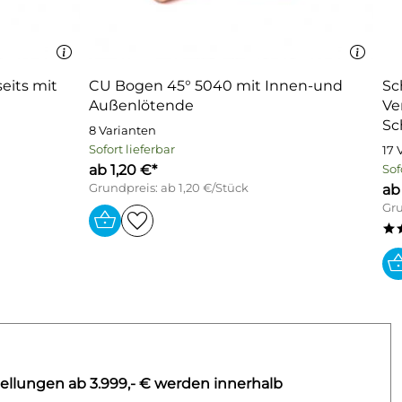
eits mit
CU Bogen 45° 5040 mit Innen-und
Sc
Außenlötende
Ve
Sc
8 Varianten
Sofort lieferbar
17 
ab 1,20 €*
Sof
Grundpreis: ab 1,20 €/Stück
ab
Gru
*
ellungen ab 3.999,- € werden innerhalb