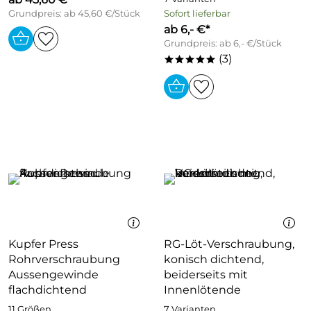
Grundpreis: ab 45,60 €/Stück
Sofort lieferbar
ab 6,- €*
Grundpreis: ab 6,- €/Stück
(3)
*****
Kupfer Press
RG-Löt-Verschraubung,
Rohrverschraubung
konisch dichtend,
Aussengewinde
beiderseits mit
flachdichtend
Innenlötende
11 Größen
7 Varianten