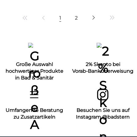
1
2
Große Auswahl
2% Skonto bei
hochwertiger Produkte
Vorab-Banküberweisung
in Bad & Sanitär
Umfangende Beratung
Besuchen Sie uns auf
zu Zusatzartikeln
Instagram @badstern