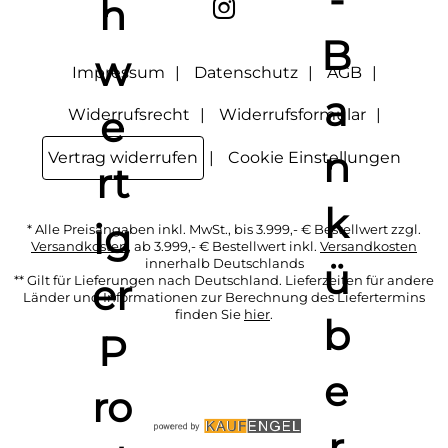
"Abmelden" am Ende des Newsletters anklicke oder die
Option Newsletter im Mitgliederbereich deaktiviere. Die
Datenschutzerklärung
habe ich zur Kenntnis genommen.
Impressum
Datenschutz
AGB
Widerrufsrecht
Widerrufsformular
Vertrag widerrufen
Cookie Einstellungen
* Alle Preisangaben inkl. MwSt., bis 3.999,- € Bestellwert zzgl.
Versandkosten
, ab 3.999,- € Bestellwert inkl.
Versandkosten
innerhalb Deutschlands
** Gilt für Lieferungen nach Deutschland. Lieferzeiten für andere
Länder und Informationen zur Berechnung des Liefertermins
finden Sie
hier
.