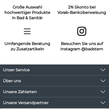
Große Auswahl
2% Skonto bei
hochwertiger Produkte
Vorab-Banküberweisung
in Bad & Sanitär
Umfangende Beratung
Besuchen Sie uns auf
zu Zusatzartikeln
Instagram @badstern
Unser Service
Kontakt
Über uns
Kundeninformationen
Unsere Bestseller
Unsere Zahlarten
Newsletter
Marken
Lieferbedingungen
Unsere Versandpartner
Neu