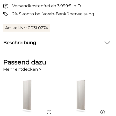
Versandkostenfrei ab 3.999€ in D
2% Skonto bei Vorab-Banküberweisung
Artikel-Nr.: 003L0274
Beschreibung
Danfoss Rücklaufverschraubung RLV-CX (verchromt)
Durchgang
Passend dazu
Mehr entdecken >
Technische Daten:
Rücklaufverschraubung RLV
Heizkörperverschraubung aus MS 58 absperrbar,
regulierbar,
mit Anschlußmöglichkeit für
Füll/Entleerungsarmatur
Baumaße nach DIN 3842 Reihe 1