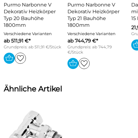
Purmo Narbonne V
Purmo Narbonne V
Da
Abdichtung von Kegel und Verschlußkappe mit
Dekorativ Heizkörper
Dekorativ Heizkörper
mi
O-Ring,
Typ 20 Bauhöhe
Typ 21 Bauhöhe
15
Nenndruck PN 10
1800mm
1800mm
21
max. Temperatur: 120 C
Verschiedene Varianten
Verschiedene Varianten
Gru
Ausführung: Durchgang Anschluss HK: R 1/2
ab 511,91 €*
ab 744,79 €*
Grundpreis: ab 511,91 €/Stück
Anschluss Anlage: Rp 1/2
Grundpreis: ab 744,79
€/Stück
Oberfläche: verchromt
kvs-Wert: 2,5 m3/h
Fabrikat: Danfoss
Typ: RLV-CX 15
Ähnliche Artikel
Bestell-Nr.: 003L0274