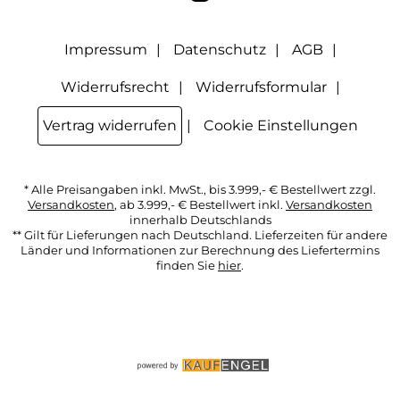
Option Newsletter im Mitgliederbereich deaktiviere. Die
Datenschutzerklärung
habe ich zur Kenntnis genommen.
Impressum
Datenschutz
AGB
Widerrufsrecht
Widerrufsformular
Vertrag widerrufen
Cookie Einstellungen
* Alle Preisangaben inkl. MwSt., bis 3.999,- € Bestellwert zzgl.
Versandkosten
, ab 3.999,- € Bestellwert inkl.
Versandkosten
innerhalb Deutschlands
** Gilt für Lieferungen nach Deutschland. Lieferzeiten für andere
Länder und Informationen zur Berechnung des Liefertermins
finden Sie
hier
.