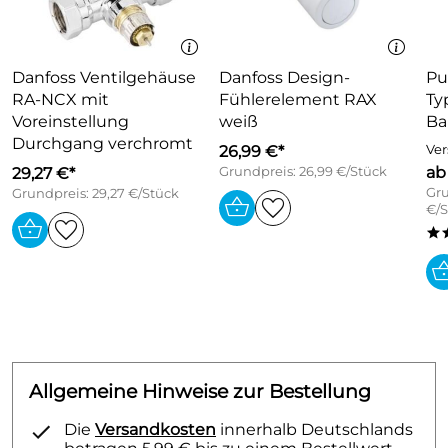
Danfoss Ventilgehäuse
Danfoss Design-
Pu
RA-NCX mit
Fühlerelement RAX
Ty
Voreinstellung
weiß
Ba
Durchgang verchromt
26,99 €*
Ver
ab
29,27 €*
Grundpreis: 26,99 €/Stück
Gru
Grundpreis: 29,27 €/Stück
€/S
*
Allgemeine Hinweise zur Bestellung
Die
Versandkosten
innerhalb Deutschlands