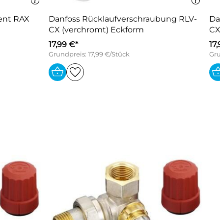
ent RAX
Danfoss Rücklaufverschraubung RLV-
Da
CX (verchromt) Eckform
CX
17,99 €*
17
Grundpreis: 17,99 €/Stück
Gru