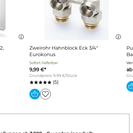
2,
Zweirohr Hahnblock Eck 3/4"
Pu
Eurokonus
B
Sofort lieferbar
Ver
9,99 €*
ab
Grundpreis: 9,99 €/Stück
Gru
(5)
*****