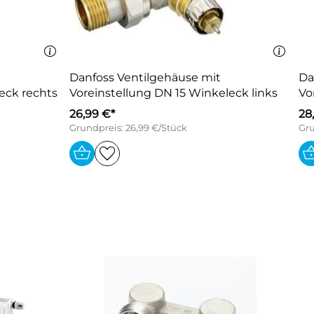
Danfoss Ventilgehäuse mit
Da
eck rechts
Voreinstellung DN 15 Winkeleck links
Vo
26,99 €*
28
Grundpreis: 26,99 €/Stück
Gru