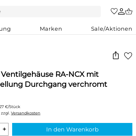
zung
Marken
Sale/Aktionen
 Ventilgehäuse RA-NCX mit
tellung Durchgang verchromt
,27 €/Stück
 zzgl.
Versandkosten
+
In den Warenkorb