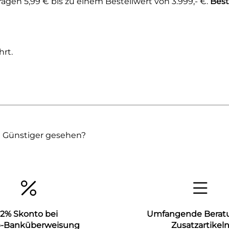
gen 5,99 € bis zu einem Bestellwert von 3.999,- €.
Best
rt.
Günstiger gesehen?
2% Skonto bei
Umfangende Berat
b-Banküberweisung
Zusatzartikel