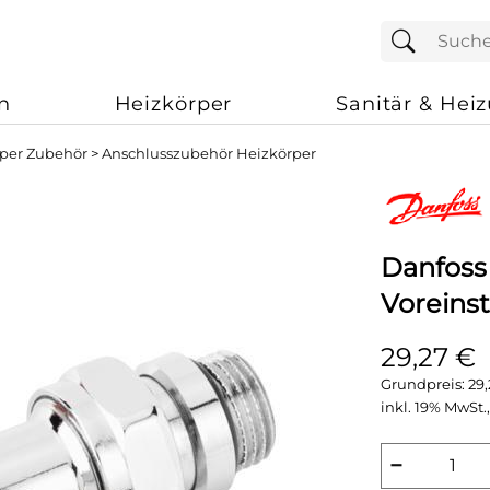
n
Heizkörper
Sanitär & Hei
rper Zubehör
>
Anschlusszubehör Heizkörper
Danfoss
Voreins
29,27 €
Grundpreis:
29
inkl. 19% MwSt.,
−